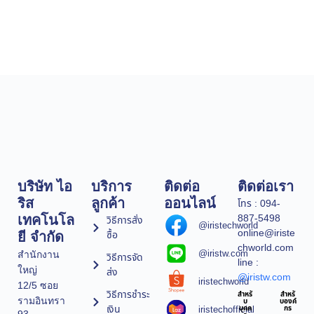
บริษัท ไอ
บริการ
ติดต่อ
ติดต่อเรา
ริส
ลูกค้า
ออนไลน์
โทร : 094-
887-5498
เทคโนโล
วิธีการสั่ง
@iristechworld
online@iriste
ซื้อ
ยี จำกัด
chworld.com
@iristw.com
สำนักงาน
วิธีการจัด
line :
ใหญ่
ส่ง
@iristw.com
iristechworld
12/5 ซอย
วิธีการชำระ
สำหรั
สำหรั
รามอินทรา
บ
บองค์
เงิน
iristechofficial
บุคค
กร