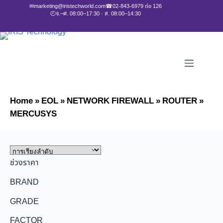
✉
marketing@iristechworld.com
☎
02-843-6979 ต่อ 126
🕘
จ.–ศ. 08:00–17:30 · ส. 08:00–14:30
Home
»
EOL
»
NETWORK FIREWALL
»
ROUTER
»
MERCUSYS
ช่วงราคา
BRAND
GRADE
FACTOR