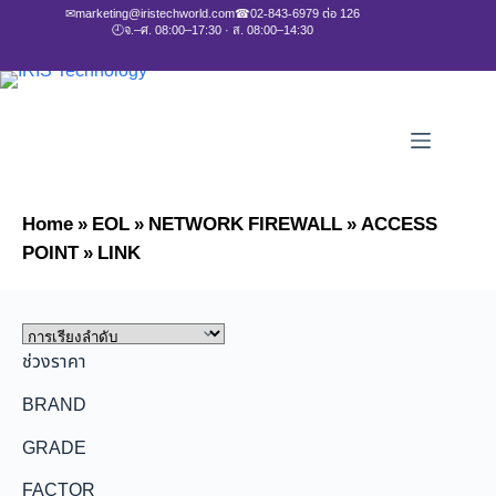
✉
marketing@iristechworld.com
☎
02-843-6979 ต่อ 126
🕘
จ.–ศ. 08:00–17:30 · ส. 08:00–14:30
Home
»
EOL
»
NETWORK FIREWALL
»
ACCESS
POINT
»
LINK
ช่วงราคา
BRAND
GRADE
FACTOR