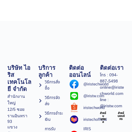
บริษัท ไอ
บริการ
ติดต่อ
ติดต่อเรา
ริส
ลูกค้า
ออนไลน์
โทร : 094-
887-5498
เทคโนโล
วิธีการสั่ง
@iristechworld
online@iriste
ซื้อ
ยี จำกัด
chworld.com
@iristw.com
สำนักงาน
วิธีการจัด
line :
ใหญ่
ส่ง
@iristw.com
iristechworld
12/5 ซอย
วิธีการชำระ
สำหรั
สำหรั
รามอินทรา
บ
บองค์
เงิน
iristechofficial
บุคค
กร
93
ล
แขวง
การรับ
IRIS