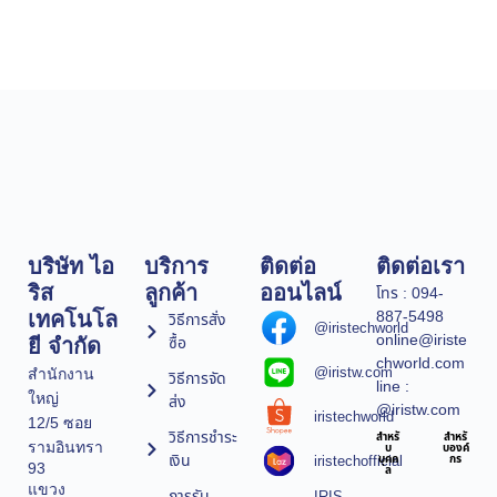
บริษัท ไอ
บริการ
ติดต่อ
ติดต่อเรา
ริส
ลูกค้า
ออนไลน์
โทร : 094-
887-5498
เทคโนโล
วิธีการสั่ง
@iristechworld
online@iriste
ซื้อ
ยี จำกัด
chworld.com
@iristw.com
สำนักงาน
วิธีการจัด
line :
ใหญ่
ส่ง
@iristw.com
iristechworld
12/5 ซอย
วิธีการชำระ
สำหรั
สำหรั
รามอินทรา
บ
บองค์
เงิน
iristechofficial
บุคค
กร
93
ล
แขวง
การรับ