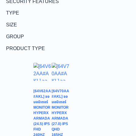
SECURITY FEATURES
TYPE
SIZE
GROUP
PRODUCT TYPE
[64V62AA
[64V70AA
#AKL] จอ
#AKL] จอ
มอนิเตอร์
มอนิเตอร์
MONITOR
MONITOR
HYPERX
HYPERX
ARMADA
ARMADA
(24.5) IPS
(27.0) IPS
FHD
QHD
240HZ
165HZ