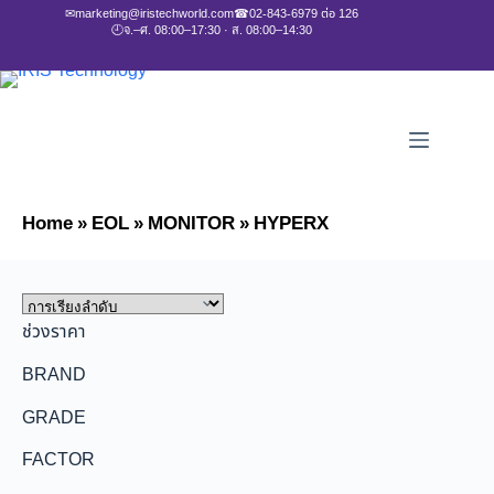
✉
marketing@iristechworld.com
☎
02-843-6979 ต่อ 126
🕘
จ.–ศ. 08:00–17:30 · ส. 08:00–14:30
Home
»
EOL
»
MONITOR
»
HYPERX
ช่วงราคา
BRAND
GRADE
FACTOR