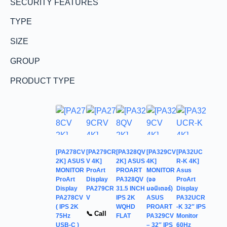
SECURITY FEATURES
TYPE
SIZE
GROUP
PRODUCT TYPE
[PA278CV
[PA279CR
[PA328QV
[PA329CV
[PA32UC
2K] ASUS
V 4K]
2K] ASUS
4K]
R-K 4K]
MONITOR
ProArt
PROART
MONITOR
Asus
ProArt
Display
PA328QV
(จอ
ProArt
Display
PA279CR
31.5 INCH
มอนิเตอร์)
Display
PA278CV
V
IPS 2K
ASUS
PA32UCR
( IPS 2K
WQHD
PROART
-K 32″ IPS
📞 Call
75Hz
FLAT
PA329CV
Monitor
USB-C )
– 32″ IPS
60Hz