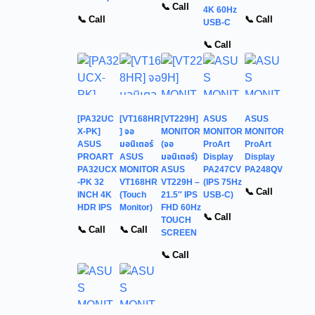
📞 Call
4K 60Hz
📞 Call
📞 Call
USB-C
📞 Call
[PA32UC
[VT168HR
[VT229H]
ASUS
ASUS
X-PK]
] จอ
MONITOR
MONITOR
MONITOR
ASUS
มอนิเตอร์
(จอ
ProArt
ProArt
PROART
ASUS
มอนิเตอร์)
Display
Display
PA32UCX
MONITOR
ASUS
PA247CV
PA248QV
-PK 32
VT168HR
VT229H –
(IPS 75Hz
📞 Call
INCH 4K
(Touch
21.5″ IPS
USB-C)
HDR IPS
Monitor)
FHD 60Hz
📞 Call
TOUCH
📞 Call
📞 Call
SCREEN
📞 Call