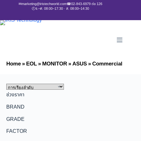
✉
marketing@iristechworld.com
☎
02-843-6979 ต่อ 126
🕘
จ.–ศ. 08:00–17:30 · ส. 08:00–14:30
Home
»
EOL
»
MONITOR
»
ASUS
»
Commercial
ช่วงราคา
BRAND
GRADE
FACTOR