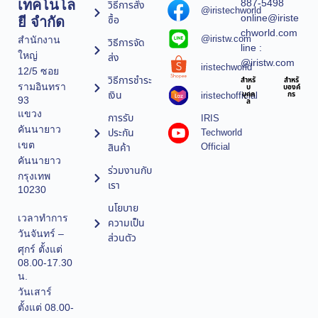
887-5498
เทคโนโล
วิธีการสั่ง
@iristechworld
online@iriste
ซื้อ
ยี จำกัด
chworld.com
@iristw.com
สำนักงาน
วิธีการจัด
line :
ใหญ่
ส่ง
@iristw.com
iristechworld
12/5 ซอย
วิธีการชำระ
สำหรั
สำหรั
รามอินทรา
บ
บองค์
เงิน
iristechofficial
บุคค
กร
93
ล
แขวง
การรับ
IRIS
คันนายาว
ประกัน
Techworld
เขต
Official
สินค้า
คันนายาว
ร่วมงานกับ
กรุงเทพ
เรา
10230
นโยบาย
เวลาทำการ
ความเป็น
วันจันทร์ –
ส่วนตัว
ศุกร์ ตั้งแต่
08.00-17.30
น.
วันเสาร์
ตั้งแต่ 08.00-