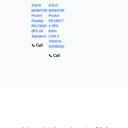
ASUS
ASUS
MONITOR
MONITOR
ProArt
ProArt
Display
PA148CT
PA278QV
V (IPS
(IPS 2K
60Hz
Speaker)
USB-C
TOUCH-
📞 Call
SCREEN)
📞 Call