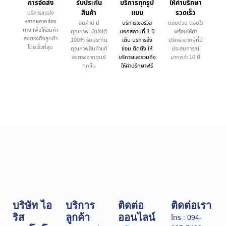
การจัดส่ง
รับประกัน
บริการทุกรูป
ให้คำบรึกษา
สินค้า
แบบ
รวดเร็ว
บริการขนส่ง
หลากหลายช่อง
สินค้าดี มี
บริการเซอร์วิส
ตอบด่วน ตอบไว
ทาง เพื่อให้สินค้า
คุณภาพ มั่นใจได้
นอกสถานที่ 1 ปี
พร้อมให้คำ
ส่งตรงถึงลูกค้า
100% รับประกัน
เต็ม บริการส่ง
ปรึกษาจากผู้ที่มี
โดยเร็วที่สุด
คุณภาพสินค้าแท้
ซ่อม ติดตั้ง ให้
ประสบการณ์
ส่งตรงจากศูนย์
บริการและรวมถึง
มากกว่า 10 ปี
ทุกชิ้น
ให้คำปรึกษาฟรี
บริษัท ไอ
บริการ
ติดต่อ
ติดต่อเรา
ริส
ลูกค้า
ออนไลน์
โทร : 094-