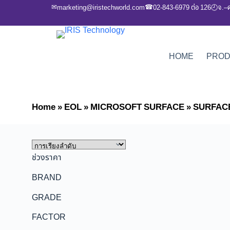
✉
☎
marketing@iristechworld.com
02-843-6979 ต่อ 126
จ.–
🕘
HOME
PRO
Home
»
EOL
»
MICROSOFT SURFACE
»
SURFAC
ช่วงราคา
BRAND
GRADE
FACTOR