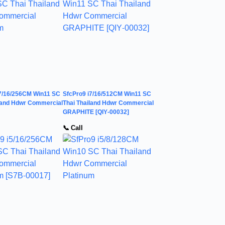
i7/16/256CM Win11 SC
SfcPro9 i7/16/512CM Win11 SC
iland Hdwr Commercial
Thai Thailand Hdwr Commercial
GRAPHITE [QIY-00032]
📞 Call