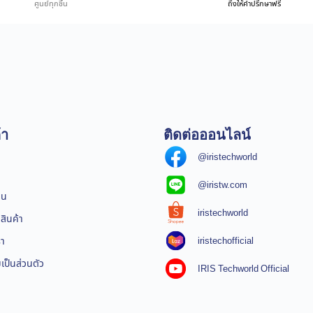
ศูนย์ทุกชิ้น
ถึงให้คำปรึกษาฟรี
้า
ติดต่อออนไลน์
@iristechworld
@iristw.com
ิน
iristechworld
สินค้า
iristechofficial
รา
ป็นส่วนตัว
IRIS Techworld Official