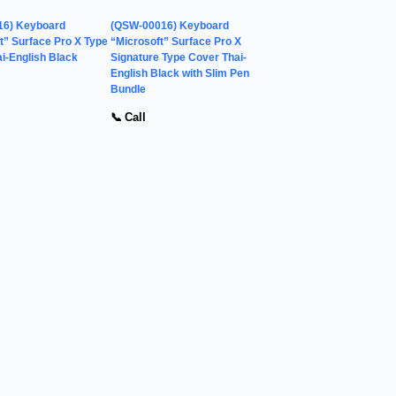
16) Keyboard
(QSW-00016) Keyboard
t” Surface Pro X Type
“Microsoft” Surface Pro X
i-English Black
Signature Type Cover Thai-
English Black with Slim Pen
Bundle
📞 Call