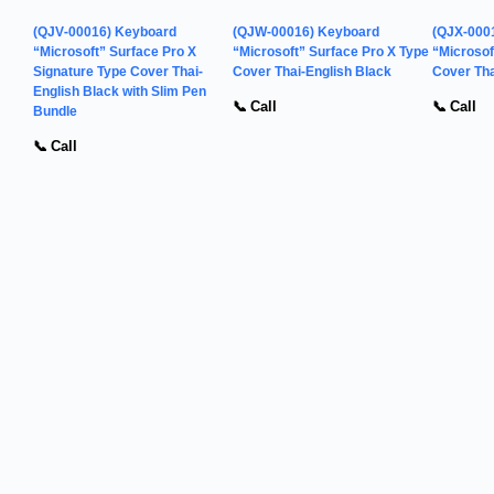
(QJV-00016) Keyboard
(QJW-00016) Keyboard
(QJX-000
“Microsoft” Surface Pro X
“Microsoft” Surface Pro X Type
“Microsof
Signature Type Cover Thai-
Cover Thai-English Black
Cover Tha
English Black with Slim Pen
📞 Call
📞 Call
Bundle
📞 Call