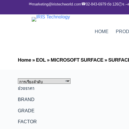
✉
☎
marketing@iristechworld.com
02-843-6979 ต่อ 126
จ.–
🕘
HOME
PRO
Home
»
EOL
»
MICROSOFT SURFACE
»
SURFAC
ช่วงราคา
BRAND
GRADE
FACTOR