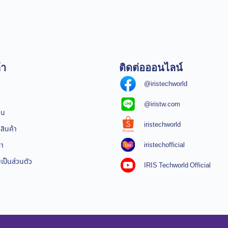
้า
ติดต่อออนไลน์
@iristechworld
@iristw.com
ิน
iristechworld
สินค้า
iristechofficial
รา
ป็นส่วนตัว
IRIS Techworld Official