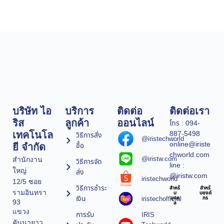
บริษัท ไอ
บริการ
ติดต่อ
ติดต่อเรา
ริส
ลูกค้า
ออนไลน์
โทร : 094-
887-5498
เทคโนโล
วิธีการสั่ง
@iristechworld
online@iriste
ซื้อ
ยี จำกัด
chworld.com
@iristw.com
สำนักงาน
วิธีการจัด
line :
ใหญ่
ส่ง
@iristw.com
iristechworld
12/5 ซอย
วิธีการชำระ
สำหรั
สำหรั
รามอินทรา
บ
บองค์
เงิน
iristechofficial
บุคค
กร
93
ล
แขวง
การรับ
IRIS
คันนายาว