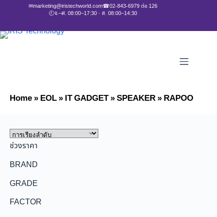
✉
marketing@iristechworld.com
☎
02-843-6979 ต่อ 126
🕘
จ.–ศ. 08:00–17:30 · ส. 08:00–14:30
Home
»
EOL
»
IT GADGET
»
SPEAKER
»
RAPOO
ช่วงราคา
BRAND
GRADE
FACTOR