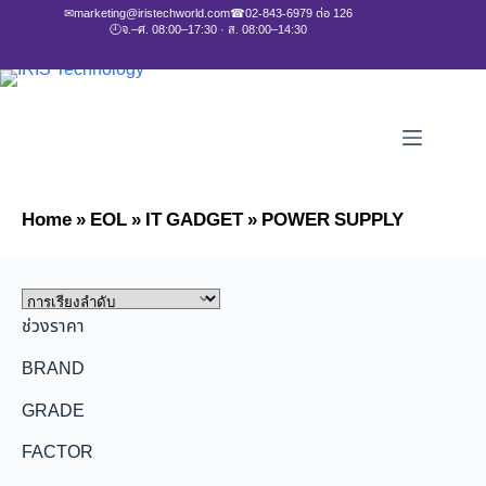
✉
marketing@iristechworld.com
☎
02-843-6979 ต่อ 126
🕘
จ.–ศ. 08:00–17:30 · ส. 08:00–14:30
Home
»
EOL
»
IT GADGET
»
POWER SUPPLY
ช่วงราคา
BRAND
GRADE
FACTOR