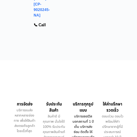
[CP-
9020245-
NA]
📞 Call
การจัดส่ง
รับประกัน
บริการทุกรูป
ให้คำบรึกษา
สินค้า
แบบ
รวดเร็ว
บริการขนส่ง
หลากหลายช่อง
สินค้าดี มี
บริการเซอร์วิส
ตอบด่วน ตอบไว
ทาง เพื่อให้สินค้า
คุณภาพ มั่นใจได้
นอกสถานที่ 1 ปี
พร้อมให้คำ
ส่งตรงถึงลูกค้า
100% รับประกัน
เต็ม บริการส่ง
ปรึกษาจากผู้ที่มี
โดยเร็วที่สุด
คุณภาพสินค้าแท้
ซ่อม ติดตั้ง ให้
ประสบการณ์