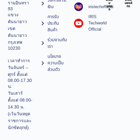
วิธีการชำระ
สำหรั
สำหรั
รามอินทรา
บ
บองค์
เงิน
iristechofficial
บุคค
กร
93
ล
แขวง
การรับ
IRIS
คันนายาว
ประกัน
Techworld
เขต
Official
สินค้า
คันนายาว
ร่วมงานกับ
กรุงเทพ
เรา
10230
นโยบาย
เวลาทำการ
ความเป็น
วันจันทร์ –
ส่วนตัว
ศุกร์ ตั้งแต่
08.00-17.30
น.
วันเสาร์
ตั้งแต่ 08.00-
14.30 น.
(เว้นวันหยุด
ราชการและ
นักขัตฤกษ์)