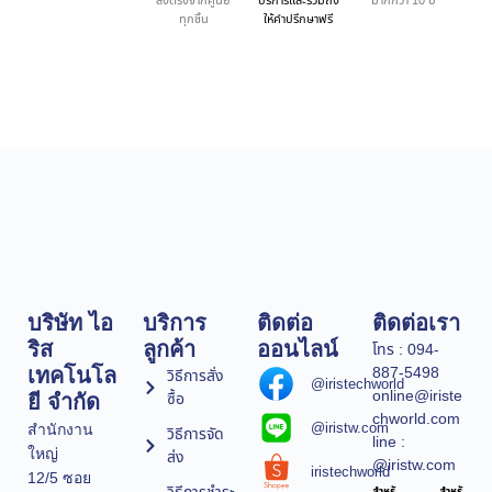
ส่งตรงจากศูนย์
บริการและรวมถึง
มากกว่า 10 ปี
ทุกชิ้น
ให้คำปรึกษาฟรี
บริษัท ไอ
บริการ
ติดต่อ
ติดต่อเรา
ริส
ลูกค้า
ออนไลน์
โทร : 094-
887-5498
เทคโนโล
วิธีการสั่ง
@iristechworld
online@iriste
ซื้อ
ยี จำกัด
chworld.com
@iristw.com
สำนักงาน
วิธีการจัด
line :
ใหญ่
ส่ง
@iristw.com
iristechworld
12/5 ซอย