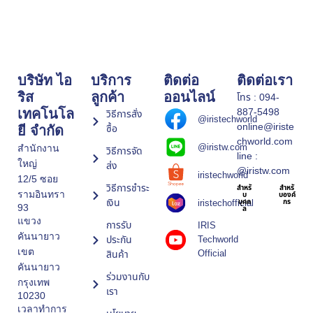
บริษัท ไอ
บริการ
ติดต่อ
ติดต่อเรา
ริส
ลูกค้า
ออนไลน์
โทร : 094-
887-5498
เทคโนโล
วิธีการสั่ง
@iristechworld
online@iriste
ซื้อ
ยี จำกัด
chworld.com
@iristw.com
สำนักงาน
วิธีการจัด
line :
ใหญ่
ส่ง
@iristw.com
iristechworld
12/5 ซอย
วิธีการชำระ
สำหรั
สำหรั
รามอินทรา
บ
บองค์
เงิน
iristechofficial
บุคค
กร
93
ล
แขวง
การรับ
IRIS
คันนายาว
ประกัน
Techworld
เขต
Official
สินค้า
คันนายาว
ร่วมงานกับ
กรุงเทพ
เรา
10230
เวลาทำการ