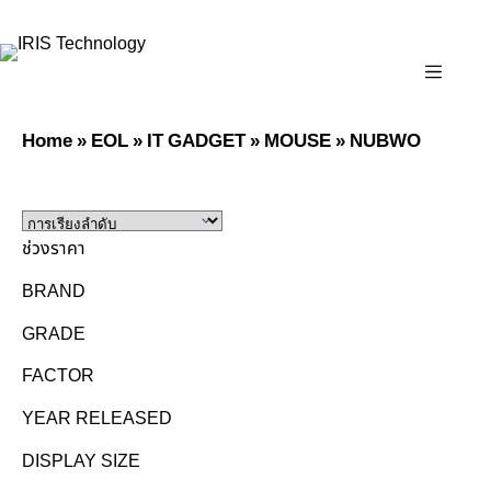
✉
marketing@iristechworld.com
☎
02-843-6979 ต่อ 126
🕘
จ.–ศ. 08:00–17:30 · ส. 08:00–14:30
Home
»
EOL
»
IT GADGET
»
MOUSE
»
NUBWO
ช่วงราคา
BRAND
GRADE
FACTOR
YEAR RELEASED
DISPLAY SIZE