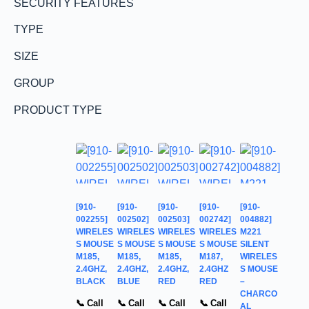
SECURITY FEATURES
TYPE
SIZE
GROUP
PRODUCT TYPE
[910-
[910-
[910-
[910-
[910-
002255]
002502]
002503]
002742]
004882]
WIRELES
WIRELES
WIRELES
WIRELES
M221
S MOUSE
S MOUSE
S MOUSE
S MOUSE
SILENT
M185,
M185,
M185,
M187,
WIRELES
2.4GHZ,
2.4GHZ,
2.4GHZ,
2.4GHZ
S MOUSE
BLACK
BLUE
RED
RED
–
CHARCO
📞 Call
📞 Call
📞 Call
📞 Call
AL