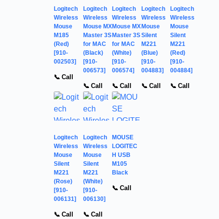
Logitech
Logitech
Logitech
Logitech
Logitech
Wireless
Wireless
Wireless
Wireless
Wireless
Mouse
Mouse MX
Mouse MX
Mouse
Mouse
M185
Master 3S
Master 3S
Silent
Silent
(Red)
for MAC
for MAC
M221
M221
[910-
(Black)
(White)
(Blue)
(Red)
002503]
[910-
[910-
[910-
[910-
006573]
006574]
004883]
004884]
📞 Call
📞 Call
📞 Call
📞 Call
📞 Call
Logitech
Logitech
MOUSE
Wireless
Wireless
LOGITEC
Mouse
Mouse
H USB
Silent
Silent
M105
M221
M221
Black
(Rose)
(White)
📞 Call
[910-
[910-
006131]
006130]
📞 Call
📞 Call