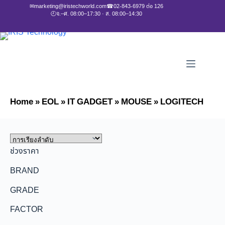
✉
marketing@iristechworld.com
☎
02-843-6979 ต่อ 126
🕘
จ.–ศ. 08:00–17:30 · ส. 08:00–14:30
Home
»
EOL
»
IT GADGET
»
MOUSE
»
LOGITECH
ช่วงราคา
BRAND
GRADE
FACTOR