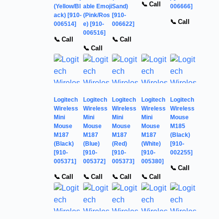
📞 Call
(Yellow/Bl
able Emoji
Sand)
006666]
ack) [910-
(Pink/Ros
[910-
📞 Call
006514]
e) [910-
006622]
006516]
📞 Call
📞 Call
📞 Call
Logitech
Logitech
Logitech
Logitech
Logitech
Wireless
Wireless
Wireless
Wireless
Wireless
Mini
Mini
Mini
Mini
Mouse
Mouse
Mouse
Mouse
Mouse
M185
M187
M187
M187
M187
(Black)
(Black)
(Blue)
(Red)
(White)
[910-
[910-
[910-
[910-
[910-
002255]
005371]
005372]
005373]
005380]
📞 Call
📞 Call
📞 Call
📞 Call
📞 Call