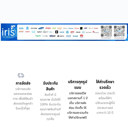
บริการทุกรูป
ให้คำบรึกษา
การจัดส่ง
รับประกัน
แบบ
รวดเร็ว
สินค้า
บริการขนส่ง
บริการเซอร์วิส
ตอบด่วน ตอบไว
หลากหลายช่อง
สินค้าดี มี
นอกสถานที่ 1 ปี
พร้อมให้คำ
ทาง เพื่อให้สินค้า
คุณภาพ มั่นใจได้
เต็ม บริการส่ง
ปรึกษาจากผู้ที่มี
ส่งตรงถึงลูกค้า
100% รับประกัน
ซ่อม ติดตั้ง ให้
ประสบการณ์
โดยเร็วที่สุด
คุณภาพสินค้าแท้
บริการและรวมถึง
มากกว่า 10 ปี
ส่งตรงจากศูนย์
ให้คำปรึกษาฟรี
ทุกชิ้น