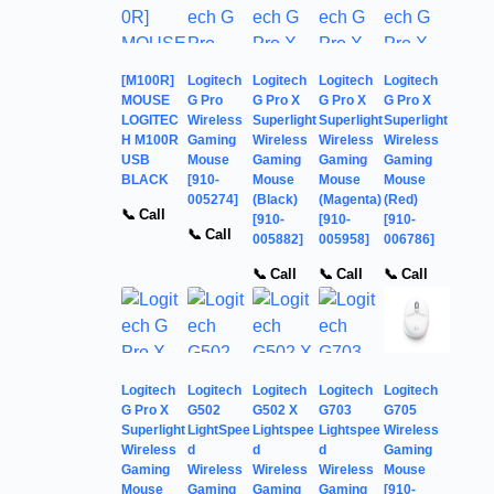
[M100R]
Logitech
Logitech
Logitech
Logitech
MOUSE
G Pro
G Pro X
G Pro X
G Pro X
LOGITEC
Wireless
Superlight
Superlight
Superlight
H M100R
Gaming
Wireless
Wireless
Wireless
USB
Mouse
Gaming
Gaming
Gaming
BLACK
[910-
Mouse
Mouse
Mouse
005274]
(Black)
(Magenta)
(Red)
📞 Call
[910-
[910-
[910-
📞 Call
005882]
005958]
006786]
📞 Call
📞 Call
📞 Call
Logitech
Logitech
Logitech
Logitech
Logitech
G Pro X
G502
G502 X
G703
G705
Superlight
LightSpee
Lightspee
Lightspee
Wireless
Wireless
d
d
d
Gaming
Gaming
Wireless
Wireless
Wireless
Mouse
Mouse
Gaming
Gaming
Gaming
[910-