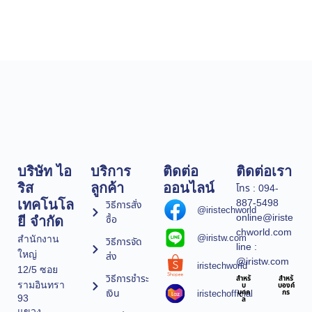
บริษัท ไอ
บริการ
ติดต่อ
ติดต่อเรา
ริส
ลูกค้า
ออนไลน์
โทร : 094-
887-5498
เทคโนโล
วิธีการสั่ง
@iristechworld
online@iriste
ซื้อ
ยี จำกัด
chworld.com
@iristw.com
สำนักงาน
วิธีการจัด
line :
ใหญ่
ส่ง
@iristw.com
iristechworld
12/5 ซอย
วิธีการชำระ
สำหรั
สำหรั
รามอินทรา
บ
บองค์
เงิน
iristechofficial
บุคค
กร
93
ล
แขวง