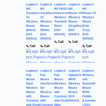
Logitech
Logitech
Logitech
Logitech
Logitech
MX
MX
MX ERGO
MX
MX
Anywhere
Anywhere
Advanced
Master 3S
Master 3S
3S
3S
Wireless
Wireless
Wireless
Wireless
Wireless
Trackball
Mouse
Mouse
Mouse
Mouse
Black
(Graphite)
(Pale
(Black)
(White)
[910-
[910-
Gray)
[910-
[910-
005180]
006561]
[910-
006932]
006933]
006562]
📞 Call
📞 Call
📞 Call
📞 Call
📞 Call
Logitech
Logitech
Logitech
Logitech
Logitech
Pop
Pop
Pop
Signature
Wireless
Mouse
Mouse
Mouse
M650
and
Blast
Heartbrea
Wireless
Wireless
Bluetooth
Wireless
ker
Mouse
Mouse
Mouse
Mouse
Wireless
with
(Rose)
M350
with
Mouse
Customiz
[910-
Pebble
Customiz
with
able Emoji
006263]
(Lavender
able Emoji
Customiz
(Mist
) [910-