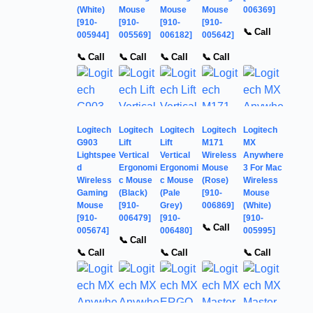
(White)
Mouse
Mouse
Mouse
006369]
[910-
[910-
[910-
[910-
📞 Call
005944]
005569]
006182]
005642]
📞 Call
📞 Call
📞 Call
📞 Call
Logitech
Logitech
Logitech
Logitech
Logitech
G903
Lift
Lift
M171
MX
Lightspee
Vertical
Vertical
Wireless
Anywhere
d
Ergonomi
Ergonomi
Mouse
3 For Mac
Wireless
c Mouse
c Mouse
(Rose)
Wireless
Gaming
(Black)
(Pale
[910-
Mouse
Mouse
[910-
Grey)
006869]
(White)
[910-
006479]
[910-
[910-
📞 Call
005674]
006480]
005995]
📞 Call
📞 Call
📞 Call
📞 Call