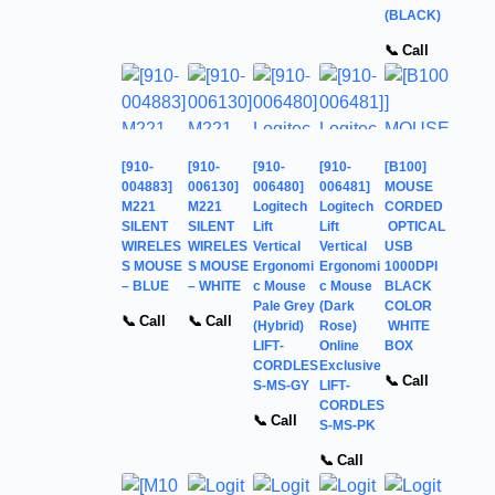
(BLACK)
📞 Call
[910-
[910-
[910-
[910-
[B100]
004883]
006130]
006480]
006481]
MOUSE
M221
M221
Logitech
Logitech
CORDED
SILENT
SILENT
Lift
Lift
OPTICAL
WIRELES
WIRELES
Vertical
Vertical
USB
S MOUSE
S MOUSE
Ergonomi
Ergonomi
1000DPI
– BLUE
– WHITE
c Mouse
c Mouse
BLACK
Pale Grey
(Dark
COLOR
📞 Call
📞 Call
(Hybrid)
Rose)
WHITE
LIFT-
Online
BOX
CORDLES
Exclusive
📞 Call
S-MS-GY
LIFT-
CORDLES
📞 Call
S-MS-PK
📞 Call