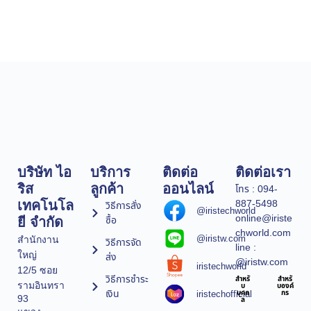
บริษัท ไอ
บริการ
ติดต่อ
ติดต่อเรา
ริส
ลูกค้า
ออนไลน์
โทร : 094-
887-5498
เทคโนโล
วิธีการสั่ง
@iristechworld
online@iriste
ซื้อ
ยี จำกัด
chworld.com
@iristw.com
สำนักงาน
วิธีการจัด
line :
ใหญ่
ส่ง
@iristw.com
iristechworld
12/5 ซอย
วิธีการชำระ
สำหรั
สำหรั
รามอินทรา
บ
บองค์
เงิน
iristechofficial
บุคค
กร
93
ล