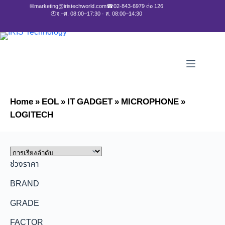
✉
marketing@iristechworld.com
☎
02-843-6979 ต่อ 126
🕘
จ.–ศ. 08:00–17:30 · ส. 08:00–14:30
Home
»
EOL
»
IT GADGET
»
MICROPHONE
»
LOGITECH
ช่วงราคา
BRAND
GRADE
FACTOR