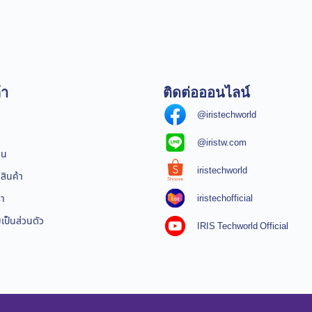
้า
ติดต่อออนไลน์
@iristechworld
@iristw.com
ิน
iristechworld
สินค้า
iristechofficial
รา
ป็นส่วนตัว
IRIS Techworld Official