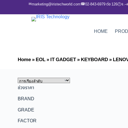
✉
☎
marketing@iristechworld.com
02-843-6979 ต่อ 126
จ.–
🕘
HOME
PRO
Home
»
EOL
»
IT GADGET
»
KEYBOARD
»
LENO
ช่วงราคา
BRAND
GRADE
FACTOR