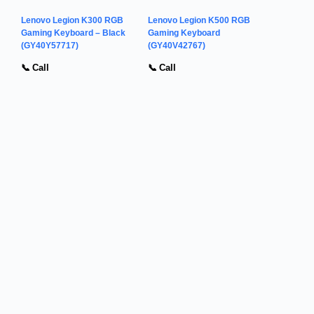
Lenovo Legion K300 RGB
Lenovo Legion K500 RGB
Gaming Keyboard – Black
Gaming Keyboard
(GY40Y57717)
(GY40V42767)
📞 Call
📞 Call