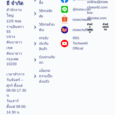
online@iriste
ซื้อ
ยี จำกัด
chworld.com
@iristw.com
สำนักงาน
วิธีการจัด
line :
ใหญ่
ส่ง
@iristw.com
iristechworld
12/5 ซอย
วิธีการชำระ
สำหรั
สำหรั
รามอินทรา
บ
บองค์
เงิน
iristechofficial
บุคค
กร
93
ล
แขวง
การรับ
IRIS
คันนายาว
ประกัน
Techworld
เขต
Official
สินค้า
คันนายาว
ร่วมงานกับ
กรุงเทพ
เรา
10230
นโยบาย
เวลาทำการ
ความเป็น
วันจันทร์ –
ส่วนตัว
ศุกร์ ตั้งแต่
08.00-17.30
น.
วันเสาร์
ตั้งแต่ 08.00-
14.30 น.