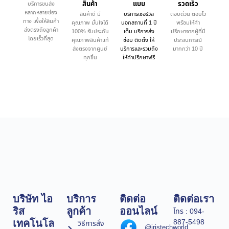
สินค้า
แบบ
รวดเร็ว
บริการขนส่ง
หลากหลายช่อง
สินค้าดี มี
บริการเซอร์วิส
ตอบด่วน ตอบไว
ทาง เพื่อให้สินค้า
คุณภาพ มั่นใจได้
นอกสถานที่ 1 ปี
พร้อมให้คำ
ส่งตรงถึงลูกค้า
100% รับประกัน
เต็ม บริการส่ง
ปรึกษาจากผู้ที่มี
โดยเร็วที่สุด
คุณภาพสินค้าแท้
ซ่อม ติดตั้ง ให้
ประสบการณ์
ส่งตรงจากศูนย์
บริการและรวมถึง
มากกว่า 10 ปี
ทุกชิ้น
ให้คำปรึกษาฟรี
บริษัท ไอ
บริการ
ติดต่อ
ติดต่อเรา
ริส
ลูกค้า
ออนไลน์
โทร : 094-
887-5498
เทคโนโล
วิธีการสั่ง
@iristechworld