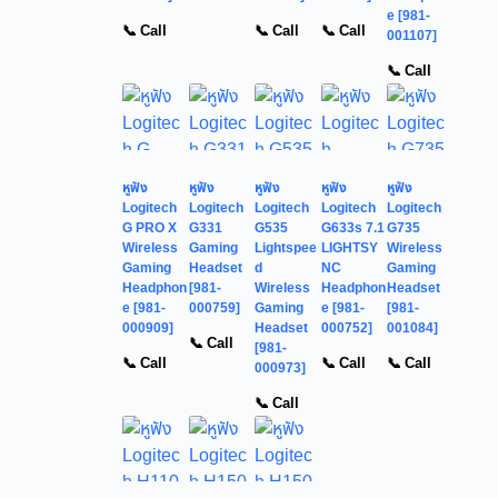
e [981-
📞 Call
📞 Call
📞 Call
001107]
📞 Call
หูฟัง
หูฟัง
หูฟัง
หูฟัง
หูฟัง
Logitech
Logitech
Logitech
Logitech
Logitech
G PRO X
G331
G535
G633s 7.1
G735
Wireless
Gaming
Lightspee
LIGHTSY
Wireless
Gaming
Headset
d
NC
Gaming
Headphon
[981-
Wireless
Headphon
Headset
e [981-
000759]
Gaming
e [981-
[981-
000909]
Headset
000752]
001084]
📞 Call
[981-
📞 Call
📞 Call
📞 Call
000973]
📞 Call