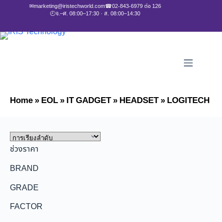
✉
marketing@iristechworld.com
☎
02-843-6979 ต่อ 126
🕘
จ.–ศ. 08:00–17:30 · ส. 08:00–14:30
Home
»
EOL
»
IT GADGET
»
HEADSET
»
LOGITECH
ช่วงราคา
BRAND
GRADE
FACTOR