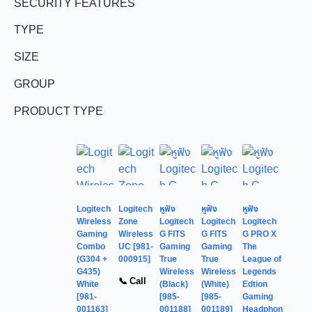
SECURITY FEATURES
TYPE
SIZE
GROUP
PRODUCT TYPE
Logitech
Logitech
หูฟัง
หูฟัง
หูฟัง
Wireless
Zone
Logitech
Logitech
Logitech
Gaming
Wireless
G FITS
G FITS
G PRO X
Combo
UC [981-
Gaming
Gaming
The
(G304 +
000915]
True
True
League of
G435)
Wireless
Wireless
Legends
📞 Call
White
(Black)
(White)
Edtion
[981-
[985-
[985-
Gaming
001163]
001188]
001189]
Headphon