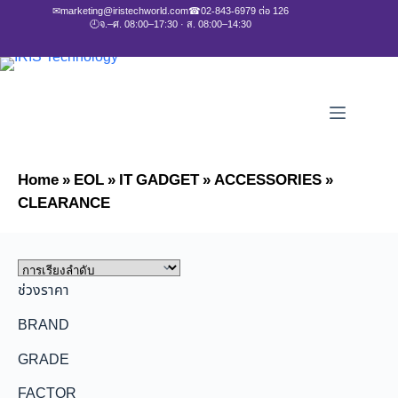
✉
marketing@iristechworld.com
☎
02-843-6979 ต่อ 126
🕘
จ.–ศ. 08:00–17:30 · ส. 08:00–14:30
Home
»
EOL
»
IT GADGET
»
ACCESSORIES
»
CLEARANCE
ช่วงราคา
BRAND
GRADE
FACTOR