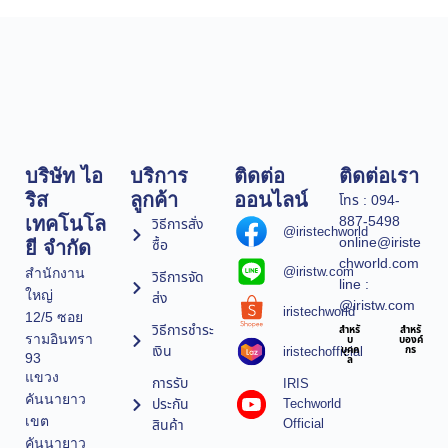
บริษัท ไอ
บริการ
ติดต่อ
ติดต่อเรา
ริส
ลูกค้า
ออนไลน์
โทร : 094-
887-5498
เทคโนโล
วิธีการสั่ง
@iristechworld
online@iriste
ซื้อ
ยี จำกัด
chworld.com
@iristw.com
สำนักงาน
วิธีการจัด
line :
ใหญ่
ส่ง
@iristw.com
iristechworld
12/5 ซอย
วิธีการชำระ
สำหรั
สำหรั
รามอินทรา
บ
บองค์
เงิน
iristechofficial
บุคค
กร
93
ล
แขวง
การรับ
IRIS
คันนายาว
ประกัน
Techworld
เขต
Official
สินค้า
คันนายาว