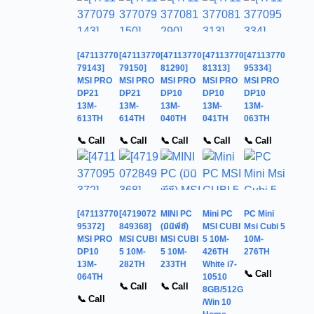
[47113770
[47113770
[47113770
[47113770
[47113770
79143]
79150]
81290]
81313]
95334]
MSI PRO
MSI PRO
MSI PRO
MSI PRO
MSI PRO
DP21
DP21
DP10
DP10
DP10
13M-
13M-
13M-
13M-
13M-
613TH
614TH
040TH
041TH
063TH
📞 Call
📞 Call
📞 Call
📞 Call
📞 Call
[47113770
[4719072
MINI PC
Mini PC
PC Mini
95372]
849368]
(มินิพีซี)
MSI CUBI
Msi Cubi 5
MSI PRO
MSI CUBI
MSI CUBI
5 10M-
10M-
DP10
5 10M-
5 10M-
426TH
276TH
13M-
282TH
233TH
White i7-
📞 Call
064TH
10510
📞 Call
📞 Call
8GB/512G
📞 Call
/Win 10