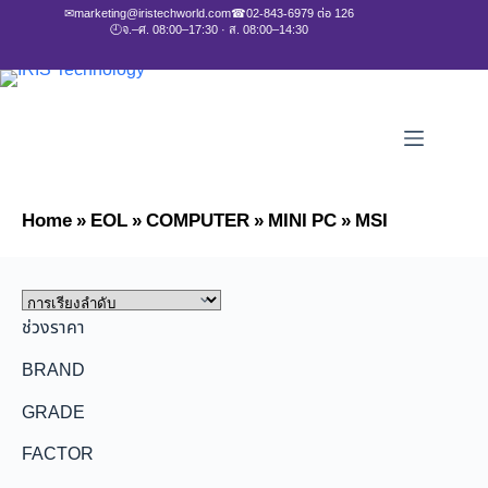
✉
marketing@iristechworld.com
☎
02-843-6979 ต่อ 126
🕘
จ.–ศ. 08:00–17:30 · ส. 08:00–14:30
Home
»
EOL
»
COMPUTER
»
MINI PC
»
MSI
ช่วงราคา
BRAND
GRADE
FACTOR