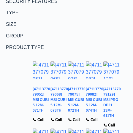
SECURITY FEATURES
TYPE
SIZE
GROUP
PRODUCT TYPE
[47113770
[47113770
[47113770
[47113770
[47113770
79051]
79068]
79075]
79082]
79129]
MSI CUBI
MSI CUBI
MSI CUBI
MSI CUBI
MSI PRO
5 12M-
5 12M-
5 12M-
5 12M-
DP21
071TH
073TH
072TH
074TH
13M-
611TH
📞 Call
📞 Call
📞 Call
📞 Call
📞 Call