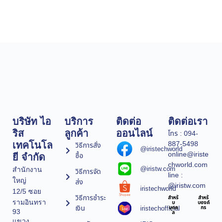
บริษัท ไอ
บริการ
ติดต่อ
ติดต่อเรา
ริส
ลูกค้า
ออนไลน์
โทร : 094-
887-5498
เทคโนโล
วิธีการสั่ง
@iristechworld
online@iriste
ซื้อ
ยี จำกัด
chworld.com
@iristw.com
สำนักงาน
วิธีการจัด
line :
ใหญ่
ส่ง
@iristw.com
iristechworld
12/5 ซอย
วิธีการชำระ
สำหรั
สำหรั
รามอินทรา
บ
บองค์
เงิน
iristechofficial
บุคค
กร
93
ล
แขวง