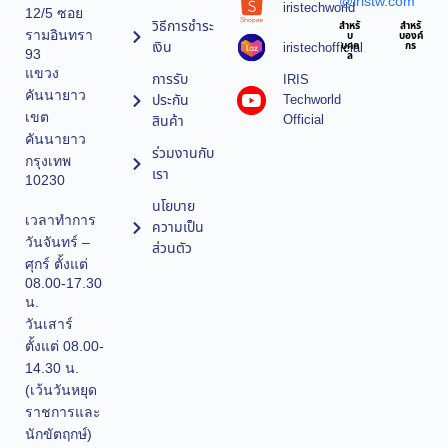
@iristw.com
iristechworld
12/5 ซอย
วิธีการชำระ
สำหรั
สำหรั
รามอินทรา
บ
บองค์
เงิน
iristechofficial
บุคค
กร
93
ล
แขวง
การรับ
IRIS
คันนายาว
ประกัน
Techworld
เขต
Official
สินค้า
คันนายาว
ร่วมงานกับ
กรุงเทพ
เรา
10230
นโยบาย
เวลาทำการ
ความเป็น
วันจันทร์ –
ส่วนตัว
ศุกร์ ตั้งแต่
08.00-17.30
น.
วันเสาร์
ตั้งแต่ 08.00-
14.30 น.
(เว้นวันหยุด
ราชการและ
นักขัตฤกษ์)