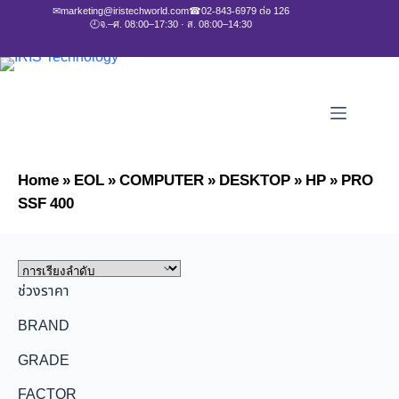
✉
marketing@iristechworld.com
☎
02-843-6979 ต่อ 126
🕘
จ.–ศ. 08:00–17:30 · ส. 08:00–14:30
Home
»
EOL
»
COMPUTER
»
DESKTOP
»
HP
»
PRO
SSF 400
ช่วงราคา
BRAND
GRADE
FACTOR