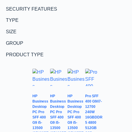
SECURITY FEATURES
TYPE
SIZE
GROUP
PRODUCT TYPE
HP
HP
HP
Pro SFF
Business
Business
Business
400 G9/i7-
Desktop
Desktop
Desktop
12700
PC Pro
PC Pro
PC Pro
240W
SFF 400
SFF 400
SFF 400
16GBDDR
G9 i5-
G9 i5-
G9 i5-
5 4800
13500
13500
13500
512GB