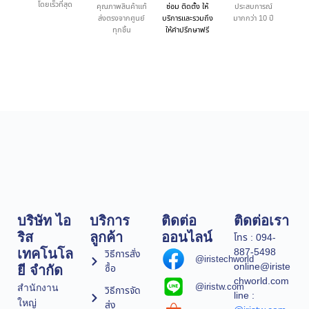
โดยเร็วที่สุด
คุณภาพสินค้าแท้
ซ่อม ติดตั้ง ให้
ประสบการณ์
ส่งตรงจากศูนย์
บริการและรวมถึง
มากกว่า 10 ปี
ทุกชิ้น
ให้คำปรึกษาฟรี
บริษัท ไอ
บริการ
ติดต่อ
ติดต่อเรา
ริส
ลูกค้า
ออนไลน์
โทร : 094-
887-5498
เทคโนโล
วิธีการสั่ง
@iristechworld
online@iriste
ซื้อ
ยี จำกัด
chworld.com
@iristw.com
สำนักงาน
วิธีการจัด
line :
ใหญ่
ส่ง