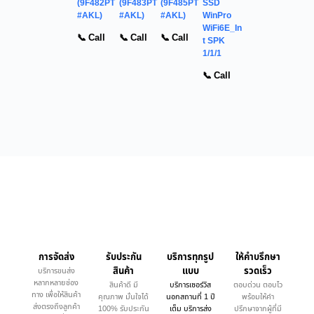
(9F482PT
(9F483PT
(9F485PT
SSD
#AKL)
#AKL)
#AKL)
WinPro
WiFi6E_In
📞 Call
📞 Call
📞 Call
t SPK
1/1/1
📞 Call
การจัดส่ง
รับประกัน
บริการทุกรูป
ให้คำบรึกษา
สินค้า
แบบ
รวดเร็ว
บริการขนส่ง
หลากหลายช่อง
สินค้าดี มี
บริการเซอร์วิส
ตอบด่วน ตอบไว
ทาง เพื่อให้สินค้า
คุณภาพ มั่นใจได้
นอกสถานที่ 1 ปี
พร้อมให้คำ
ส่งตรงถึงลูกค้า
100% รับประกัน
เต็ม บริการส่ง
ปรึกษาจากผู้ที่มี