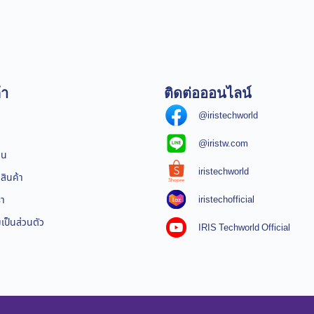
้า
ติดต่อออนไลน์
@iristechworld
@iristw.com
ิน
iristechworld
สินค้า
iristechofficial
รา
ป็นส่วนตัว
IRIS Techworld Official