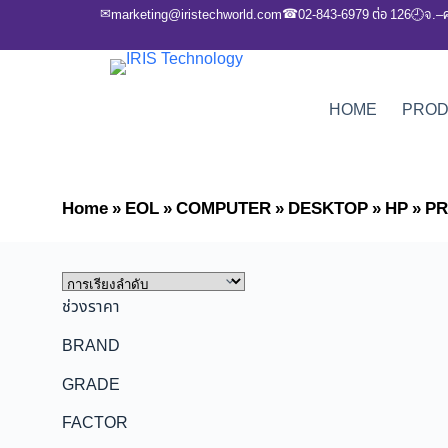
✉
☎
marketing@iristechworld.com
02-843-6979 ต่อ 126
จ.–
🕘
HOME
PRO
Home
»
EOL
»
COMPUTER
»
DESKTOP
»
HP
»
PR
ช่วงราคา
BRAND
GRADE
FACTOR