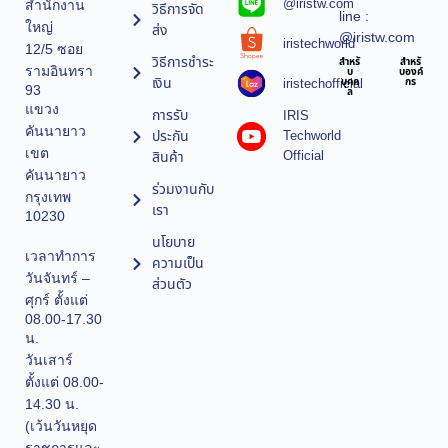
@iristw.com
สำนักงาน
วิธีการจัด
line :
ใหญ่
ส่ง
@iristw.com
iristechworld
12/5 ซอย
วิธีการชำระ
สำหรั
สำหรั
รามอินทรา
บ
บองค์
เงิน
iristechofficial
บุคค
กร
93
ล
แขวง
การรับ
IRIS
คันนายาว
ประกัน
Techworld
เขต
Official
สินค้า
คันนายาว
ร่วมงานกับ
กรุงเทพ
เรา
10230
นโยบาย
เวลาทำการ
ความเป็น
วันจันทร์ –
ส่วนตัว
ศุกร์ ตั้งแต่
08.00-17.30
น.
วันเสาร์
ตั้งแต่ 08.00-
14.30 น.
(เว้นวันหยุด