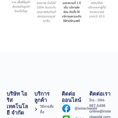
ทาง เพื่อให้สินค้า
คุณภาพ มั่นใจได้
นอกสถานที่ 1 ปี
พร้อมให้คำ
ส่งตรงถึงลูกค้า
100% รับประกัน
เต็ม บริการส่ง
ปรึกษาจากผู้ที่มี
โดยเร็วที่สุด
คุณภาพสินค้าแท้
ซ่อม ติดตั้ง ให้
ประสบการณ์
ส่งตรงจากศูนย์
บริการและรวมถึง
มากกว่า 10 ปี
ทุกชิ้น
ให้คำปรึกษาฟรี
บริษัท ไอ
บริการ
ติดต่อ
ติดต่อเรา
ริส
ลูกค้า
ออนไลน์
โทร : 094-
887-5498
เทคโนโล
วิธีการสั่ง
@iristechworld
online@iriste
ซื้อ
ยี จำกัด
chworld.com