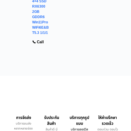
4×4 SSD
RX6300
2GB
GDDR6
Win11Pro
WiFi6E&B
T5.3 1/1/1
📞 Call
การจัดส่ง
รับประกัน
บริการทุกรูป
ให้คำบรึกษา
สินค้า
แบบ
รวดเร็ว
บริการขนส่ง
หลากหลายช่อง
สินค้าดี มี
บริการเซอร์วิส
ตอบด่วน ตอบไว