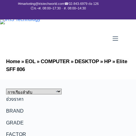
✉
marketing@iristechworld.com
☎
02-843-6979 ต่อ 126
🕘
จ.–ศ. 08:00–17:30 · ส. 08:00–14:30
Home
»
EOL
»
COMPUTER
»
DESKTOP
»
HP
»
Elite
SFF 806
ช่วงราคา
BRAND
GRADE
FACTOR