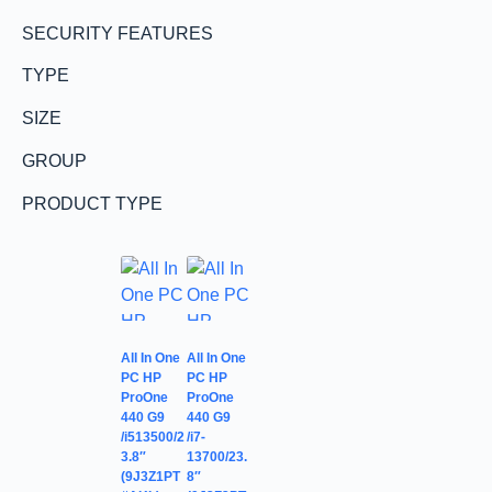
SECURITY FEATURES
TYPE
SIZE
GROUP
PRODUCT TYPE
All In One
All In One
PC HP
PC HP
ProOne
ProOne
440 G9
440 G9
/i513500/2
/i7-
3.8″
13700/23.
(9J3Z1PT
8″