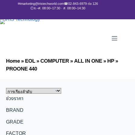
✉
marketing@iristechworld.com
☎
02-843-6979 ต่อ 126
🕘
จ.–ศ. 08:00–17:30 · ส. 08:00–14:30
Home
»
EOL
»
COMPUTER
»
ALL IN ONE
»
HP
»
PROONE 440
ช่วงราคา
BRAND
GRADE
FACTOR