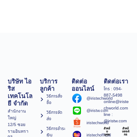
บริษัท ไอ
บริการ
ติดต่อ
ติดต่อเรา
ริส
ลูกค้า
ออนไลน์
โทร : 094-
887-5498
เทคโนโล
วิธีการสั่ง
@iristechworld
online@iriste
ซื้อ
ยี จำกัด
chworld.com
@iristw.com
สำนักงาน
วิธีการจัด
line :
ใหญ่
ส่ง
@iristw.com
iristechworld
12/5 ซอย
วิธีการชำระ
สำหรั
สำหรั
รามอินทรา
บ
บองค์
เงิน
iristechofficial
บุคค
กร