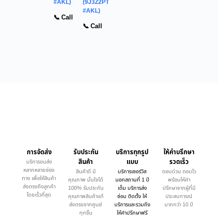
#AKL)
(9J3Z2PT
#AKL)
📞 Call
📞 Call
การจัดส่ง
รับประกัน
บริการทุกรูป
ให้คำบรึกษา
สินค้า
แบบ
รวดเร็ว
บริการขนส่ง
หลากหลายช่อง
สินค้าดี มี
บริการเซอร์วิส
ตอบด่วน ตอบไว
ทาง เพื่อให้สินค้า
คุณภาพ มั่นใจได้
นอกสถานที่ 1 ปี
พร้อมให้คำ
ส่งตรงถึงลูกค้า
100% รับประกัน
เต็ม บริการส่ง
ปรึกษาจากผู้ที่มี
โดยเร็วที่สุด
คุณภาพสินค้าแท้
ซ่อม ติดตั้ง ให้
ประสบการณ์
ส่งตรงจากศูนย์
บริการและรวมถึง
มากกว่า 10 ปี
ทุกชิ้น
ให้คำปรึกษาฟรี