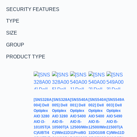
SECURITY FEATURES
TYPE
SIZE
GROUP
PRODUCT TYPE
[SNS328A
[SNS328A
[SNS540A
[SNS540A
[SNS549A
004] Dell
005] Dell
001] Dell
002] Dell
003] Dell
Optiplex
Optiplex
Optiplex
Optiplex
Optiplex
AIO 3280
AIO 3280
AIO 5400
AIO 5400
AIO 5490
AIO i3-
AIO i5-
AIO i5-
AIO i5-
AIO i5-
10105T(A
10500T(A
12500/Win
12500/Win
11500T(A
C)/UBT/4
C)/Win11D
11Pro/8G
11DG10/8
C)/Win11D