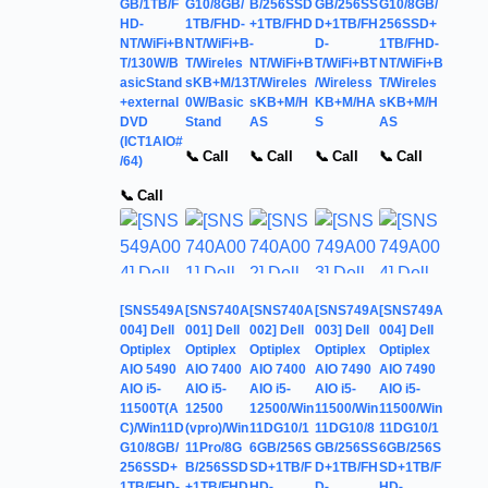
GB/1TB/F
G10/8GB/
B/256SSD
GB/256SS
G10/8GB/
HD-
1TB/FHD-
+1TB/FHD
D+1TB/FH
256SSD+
NT/WiFi+B
NT/WiFi+B
-
D-
1TB/FHD-
T/130W/B
T/Wireles
NT/WiFi+B
T/WiFi+BT
NT/WiFi+B
asicStand
sKB+M/13
T/Wireles
/Wireless
T/Wireles
+external
0W/Basic
sKB+M/H
KB+M/HA
sKB+M/H
DVD
Stand
AS
S
AS
(ICT1AIO#
📞 Call
📞 Call
📞 Call
📞 Call
/64)
📞 Call
[SNS549A
[SNS740A
[SNS740A
[SNS749A
[SNS749A
004] Dell
001] Dell
002] Dell
003] Dell
004] Dell
Optiplex
Optiplex
Optiplex
Optiplex
Optiplex
AIO 5490
AIO 7400
AIO 7400
AIO 7490
AIO 7490
AIO i5-
AIO i5-
AIO i5-
AIO i5-
AIO i5-
11500T(A
12500
12500/Win
11500/Win
11500/Win
C)/Win11D
(vpro)/Win
11DG10/1
11DG10/8
11DG10/1
G10/8GB/
11Pro/8G
6GB/256S
GB/256SS
6GB/256S
256SSD+
B/256SSD
SD+1TB/F
D+1TB/FH
SD+1TB/F
1TB/FHD-
+1TB/FHD
HD-
D-
HD-