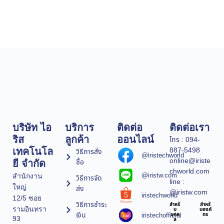
บริษัท ไอ
บริการ
ติดต่อ
ติดต่อเรา
ริส
ลูกค้า
ออนไลน์
โทร : 094-
887-5498
เทคโนโล
วิธีการสั่ง
@iristechworld
online@iriste
ซื้อ
ยี จำกัด
chworld.com
@iristw.com
สำนักงาน
วิธีการจัด
line :
ใหญ่
ส่ง
@iristw.com
iristechworld
12/5 ซอย
วิธีการชำระ
สำหรั
สำหรั
รามอินทรา
บ
บองค์
เงิน
iristechofficial
บุคค
กร
93
ล