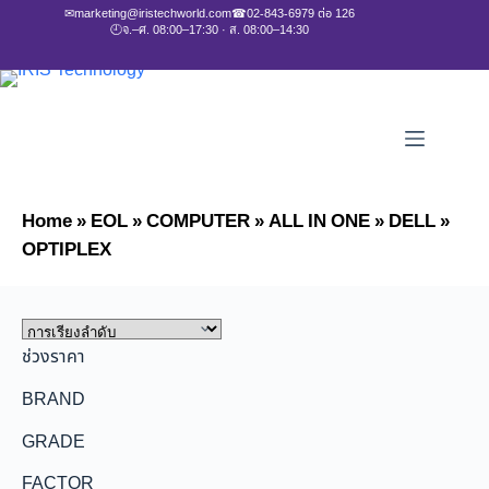
✉
marketing@iristechworld.com
☎
02-843-6979 ต่อ 126
🕘
จ.–ศ. 08:00–17:30 · ส. 08:00–14:30
Home
»
EOL
»
COMPUTER
»
ALL IN ONE
»
DELL
»
OPTIPLEX
ช่วงราคา
BRAND
GRADE
FACTOR