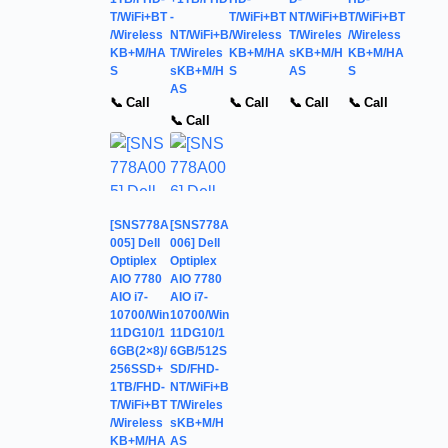
T/WiFi+BT
-
T/WiFi+BT
NT/WiFi+B
T/WiFi+BT
/Wireless
NT/WiFi+B
/Wireless
T/Wireles
/Wireless
KB+M/HA
T/Wireles
KB+M/HA
sKB+M/H
KB+M/HA
S
sKB+M/H
S
AS
S
AS
📞 Call
📞 Call
📞 Call
📞 Call
📞 Call
[SNS778A
[SNS778A
005] Dell
006] Dell
Optiplex
Optiplex
AIO 7780
AIO 7780
AIO i7-
AIO i7-
10700/Win
10700/Win
11DG10/1
11DG10/1
6GB(2×8)/
6GB/512S
256SSD+
SD/FHD-
1TB/FHD-
NT/WiFi+B
T/WiFi+BT
T/Wireles
/Wireless
sKB+M/H
KB+M/HA
AS