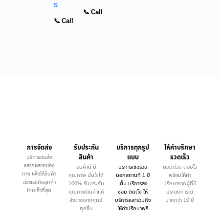
S
📞 Call
📞 Call
การจัดส่ง
รับประกัน
บริการทุกรูป
ให้คำบรึกษา
สินค้า
แบบ
รวดเร็ว
บริการขนส่ง
หลากหลายช่อง
สินค้าดี มี
บริการเซอร์วิส
ตอบด่วน ตอบไว
ทาง เพื่อให้สินค้า
คุณภาพ มั่นใจได้
นอกสถานที่ 1 ปี
พร้อมให้คำ
ส่งตรงถึงลูกค้า
100% รับประกัน
เต็ม บริการส่ง
ปรึกษาจากผู้ที่มี
โดยเร็วที่สุด
คุณภาพสินค้าแท้
ซ่อม ติดตั้ง ให้
ประสบการณ์
ส่งตรงจากศูนย์
บริการและรวมถึง
มากกว่า 10 ปี
ทุกชิ้น
ให้คำปรึกษาฟรี