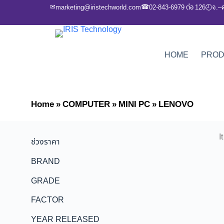
✉
☎
marketing@iristechworld.com
02-843-6979 ต่อ 126
จ.–
🕘
HOME
PRO
Home
»
COMPUTER
»
MINI PC
»
LENOVO
I
ช่วงราคา
BRAND
GRADE
FACTOR
YEAR RELEASED