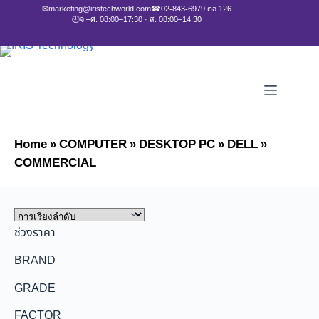
✉
marketing@iristechworld.com
☎
02-843-6979 ต่อ 126
🕘
จ.–ศ. 08:00–17:30 · ส. 08:00–14:30
Home
»
COMPUTER
»
DESKTOP PC
»
DELL
»
COMMERCIAL
ช่วงราคา
BRAND
GRADE
FACTOR