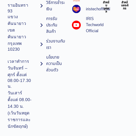
วิธีการชำระ
สำหรั
สำหรั
รามอินทรา
บ
บองค์
เงิน
iristechofficial
บุคค
กร
93
ล
แขวง
การรับ
IRIS
คันนายาว
ประกัน
Techworld
เขต
Official
สินค้า
คันนายาว
ร่วมงานกับ
กรุงเทพ
เรา
10230
นโยบาย
เวลาทำการ
ความเป็น
วันจันทร์ –
ส่วนตัว
ศุกร์ ตั้งแต่
08.00-17.30
น.
วันเสาร์
ตั้งแต่ 08.00-
14.30 น.
(เว้นวันหยุด
ราชการและ
นักขัตฤกษ์)