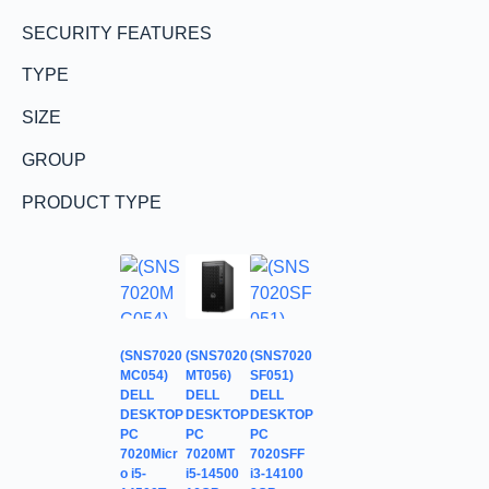
SECURITY FEATURES
TYPE
SIZE
GROUP
PRODUCT TYPE
(SNS7020
(SNS7020
(SNS7020
MC054)
MT056)
SF051)
DELL
DELL
DELL
DESKTOP
DESKTOP
DESKTOP
PC
PC
PC
7020Micr
7020MT
7020SFF
o i5-
i5-14500
i3-14100