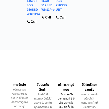
14500T
16GB
8GB
8GB
512SSD
256SSD
256SSD
Win11Pro
UBT
Win11Pro
📞 Call
📞 Call
📞 Call
การจัดส่ง
รับประกัน
บริการทุกรูป
ให้คำบรึกษา
สินค้า
แบบ
รวดเร็ว
บริการขนส่ง
หลากหลายช่อง
สินค้าดี มี
บริการเซอร์วิส
ตอบด่วน ตอบไว
ทาง เพื่อให้สินค้า
คุณภาพ มั่นใจได้
นอกสถานที่ 1 ปี
พร้อมให้คำ
ส่งตรงถึงลูกค้า
100% รับประกัน
เต็ม บริการส่ง
ปรึกษาจากผู้ที่มี
โดยเร็วที่สุด
คุณภาพสินค้าแท้
ซ่อม ติดตั้ง ให้
ประสบการณ์