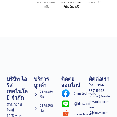
ส่งตรงจากศูนย์
บริการและรวมถึง
มากกว่า 10 ปี
ทุกชิ้น
ให้คำปรึกษาฟรี
บริษัท ไอ
บริการ
ติดต่อ
ติดต่อเรา
ริส
ลูกค้า
ออนไลน์
โทร : 094-
887-5498
เทคโนโล
วิธีการสั่ง
@iristechworld
online@iriste
ซื้อ
ยี จำกัด
chworld.com
@iristw.com
สำนักงาน
วิธีการจัด
line :
ใหญ่
ส่ง
@iristw.com
iristechworld
12/5 ซอย