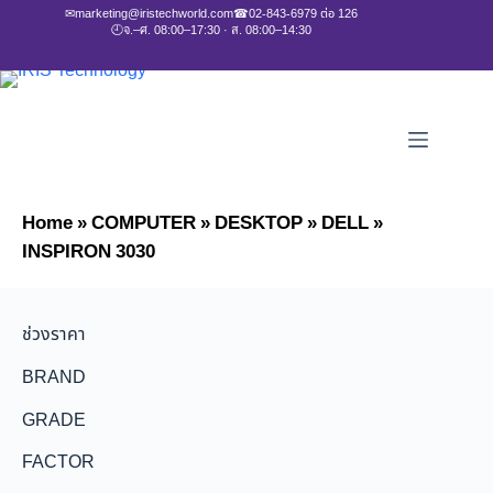
✉
marketing@iristechworld.com
☎
02-843-6979 ต่อ 126
🕘
จ.–ศ. 08:00–17:30 · ส. 08:00–14:30
Home
»
COMPUTER
»
DESKTOP
»
DELL
»
INSPIRON 3030
ช่วงราคา
BRAND
GRADE
FACTOR