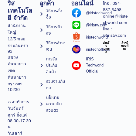
ริส
ลูกค้า
ออนไลน์
โทร : 094-
887-5498
เทคโนโล
วิธีการสั่ง
@iristechworld
online@iriste
ซื้อ
ยี จำกัด
chworld.com
@iristw.com
สำนักงาน
วิธีการจัด
line :
ใหญ่
ส่ง
@iristw.com
iristechworld
12/5 ซอย
วิธีการชำระ
สำหรั
สำหรั
รามอินทรา
บ
บองค์
เงิน
iristechofficial
บุคค
กร
93
ล
แขวง
การรับ
IRIS
คันนายาว
ประกัน
Techworld
เขต
Official
สินค้า
คันนายาว
ร่วมงานกับ
กรุงเทพ
เรา
10230
นโยบาย
เวลาทำการ
ความเป็น
วันจันทร์ –
ส่วนตัว
ศุกร์ ตั้งแต่
08.00-17.30
น.
วันเสาร์