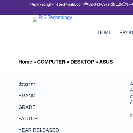
✉
☎
marketing@iristechworld.com
02-843-6979 ต่อ 126
จ.–
🕘
HOME
PRO
Home
»
COMPUTER
»
DESKTOP
»
ASUS
ช่วงราคา
A
A
BRAND
ก
ด
GRADE
I
FACTOR
YEAR RELEASED