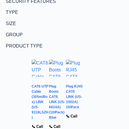
SECURITY FEATURES
TYPE
SIZE
GROUP
PRODUCT TYPE
CAT6 UTP
Plug
Plug RJ45
Cable
Boots
CAT6
(305m/Bo
CAT6
LINK (US-
x) LINK
LINK (US-
1002A)
(US-
6624A)
10/Pack
9116LSZH
(10/Pack)
📞 Call
)
Blue
📞 Call
📞 Call