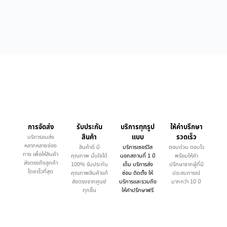
การจัดส่ง
รับประกัน
บริการทุกรูป
ให้คำบรึกษา
สินค้า
แบบ
รวดเร็ว
บริการขนส่ง
หลากหลายช่อง
สินค้าดี มี
บริการเซอร์วิส
ตอบด่วน ตอบไว
ทาง เพื่อให้สินค้า
คุณภาพ มั่นใจได้
นอกสถานที่ 1 ปี
พร้อมให้คำ
ส่งตรงถึงลูกค้า
100% รับประกัน
เต็ม บริการส่ง
ปรึกษาจากผู้ที่มี
โดยเร็วที่สุด
คุณภาพสินค้าแท้
ซ่อม ติดตั้ง ให้
ประสบการณ์
ส่งตรงจากศูนย์
บริการและรวมถึง
มากกว่า 10 ปี
ทุกชิ้น
ให้คำปรึกษาฟรี