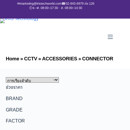
✉
marketing@iristechworld.com
☎
02-843-6979 ต่อ 126
🕘
จ.–ศ. 08:00–17:30 · ส. 08:00–14:30
Home
»
CCTV
»
ACCESSORIES
»
CONNECTOR
ช่วงราคา
BRAND
GRADE
FACTOR