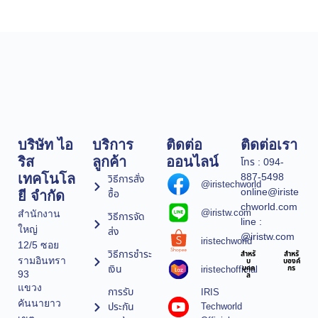
บริษัท ไอ
บริการ
ติดต่อ
ติดต่อเรา
ริส
ลูกค้า
ออนไลน์
โทร : 094-
887-5498
เทคโนโล
วิธีการสั่ง
@iristechworld
online@iriste
ซื้อ
ยี จำกัด
chworld.com
@iristw.com
สำนักงาน
วิธีการจัด
line :
ใหญ่
ส่ง
@iristw.com
iristechworld
12/5 ซอย
วิธีการชำระ
สำหรั
สำหรั
รามอินทรา
บ
บองค์
เงิน
iristechofficial
บุคค
กร
93
ล
แขวง
การรับ
IRIS
คันนายาว
ประกัน
Techworld