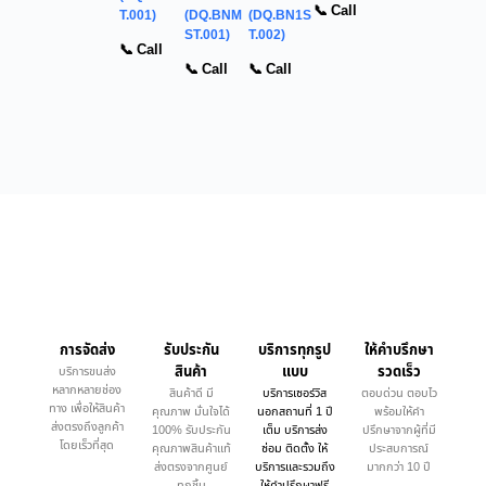
📞 Call
T.001)
(DQ.BNM
(DQ.BN1S
ST.001)
T.002)
📞 Call
📞 Call
📞 Call
การจัดส่ง
รับประกัน
บริการทุกรูป
ให้คำบรึกษา
สินค้า
แบบ
รวดเร็ว
บริการขนส่ง
หลากหลายช่อง
สินค้าดี มี
บริการเซอร์วิส
ตอบด่วน ตอบไว
ทาง เพื่อให้สินค้า
คุณภาพ มั่นใจได้
นอกสถานที่ 1 ปี
พร้อมให้คำ
ส่งตรงถึงลูกค้า
100% รับประกัน
เต็ม บริการส่ง
ปรึกษาจากผู้ที่มี
โดยเร็วที่สุด
คุณภาพสินค้าแท้
ซ่อม ติดตั้ง ให้
ประสบการณ์
ส่งตรงจากศูนย์
บริการและรวมถึง
มากกว่า 10 ปี
ทุกชิ้น
ให้คำปรึกษาฟรี