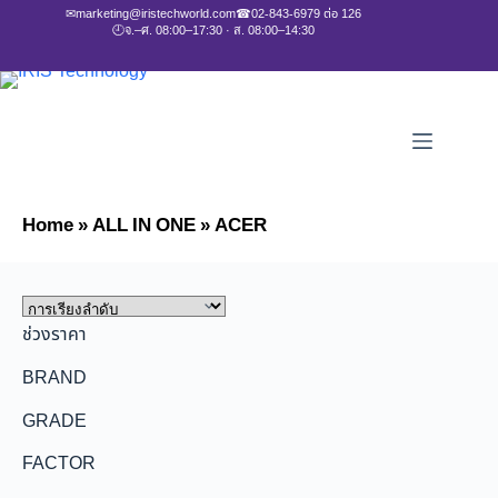
✉
marketing@iristechworld.com
☎
02-843-6979 ต่อ 126
🕘
จ.–ศ. 08:00–17:30 · ส. 08:00–14:30
Home
»
ALL IN ONE
»
ACER
ช่วงราคา
BRAND
GRADE
FACTOR