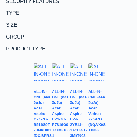
SECURITY FEATURES
TYPE
SIZE
GROUP
PRODUCT TYPE
ALL-IN-
ALL-IN-
ALL-IN-
ALL-IN-
ONE (ออล
ONE (ออล
ONE (ออล
ONE (ออล
อินวัน)
อินวัน)
อินวัน)
อินวัน)
Acer
Acer
Acer
Acer
Aspire
Aspire
Aspire
Veriton
C24-2G-
C24-2G-
C24-
Z2592G
R516G0T
R7816G0
2YE13-
(DQ.VX0S
23Mi/T001
T23Mi/T00
13416GT2
T.008)
(DQ.BPRS
1
3Mi/T002