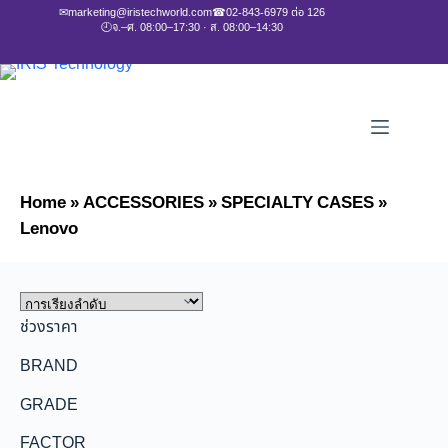
✉
marketing@iristechworld.com
☎
02-843-6979 ต่อ 126
🕘
จ.–ศ. 08:00–17:30 · ส. 08:00–14:30
Home
»
ACCESSORIES
»
SPECIALTY CASES
»
Lenovo
ช่วงราคา
BRAND
GRADE
FACTOR