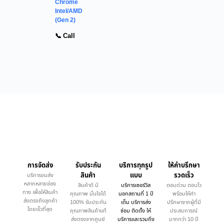
Chrome
Intel/AMD
(Gen 2)
📞 Call
การจัดส่ง
รับประกัน
บริการทุกรูป
ให้คำบรึกษา
สินค้า
แบบ
รวดเร็ว
บริการขนส่ง
หลากหลายช่อง
สินค้าดี มี
บริการเซอร์วิส
ตอบด่วน ตอบไว
ทาง เพื่อให้สินค้า
คุณภาพ มั่นใจได้
นอกสถานที่ 1 ปี
พร้อมให้คำ
ส่งตรงถึงลูกค้า
100% รับประกัน
เต็ม บริการส่ง
ปรึกษาจากผู้ที่มี
โดยเร็วที่สุด
คุณภาพสินค้าแท้
ซ่อม ติดตั้ง ให้
ประสบการณ์
ส่งตรงจากศูนย์
บริการและรวมถึง
มากกว่า 10 ปี