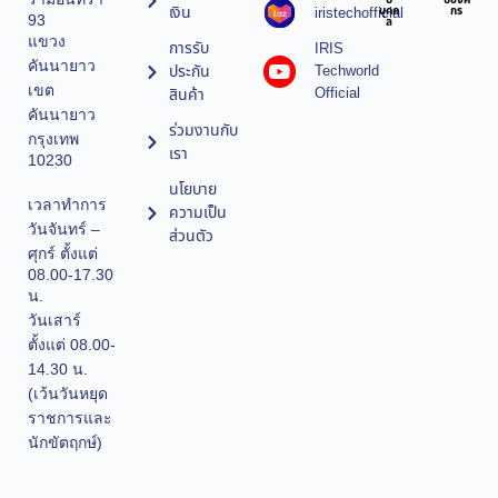
บ
บองค์
เงิน
iristechofficial
บุคค
กร
93
ล
แขวง
การรับ
IRIS
คันนายาว
ประกัน
Techworld
เขต
Official
สินค้า
คันนายาว
ร่วมงานกับ
กรุงเทพ
เรา
10230
นโยบาย
เวลาทำการ
ความเป็น
วันจันทร์ –
ส่วนตัว
ศุกร์ ตั้งแต่
08.00-17.30
น.
วันเสาร์
ตั้งแต่ 08.00-
14.30 น.
(เว้นวันหยุด
ราชการและ
นักขัตฤกษ์)