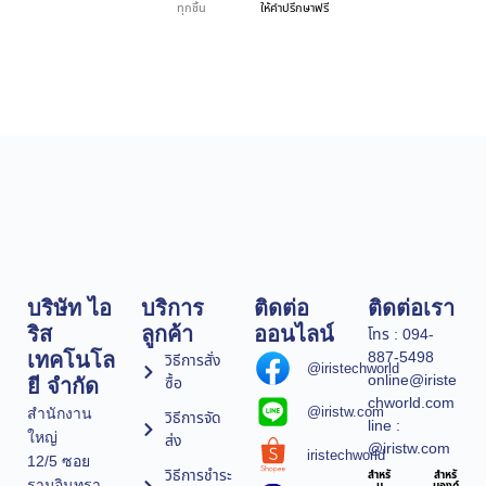
ทุกชิ้น
ให้คำปรึกษาฟรี
บริษัท ไอ
บริการ
ติดต่อ
ติดต่อเรา
ริส
ลูกค้า
ออนไลน์
โทร : 094-
887-5498
เทคโนโล
วิธีการสั่ง
@iristechworld
online@iriste
ซื้อ
ยี จำกัด
chworld.com
@iristw.com
สำนักงาน
วิธีการจัด
line :
ใหญ่
ส่ง
@iristw.com
iristechworld
12/5 ซอย
วิธีการชำระ
สำหรั
สำหรั
รามอินทรา