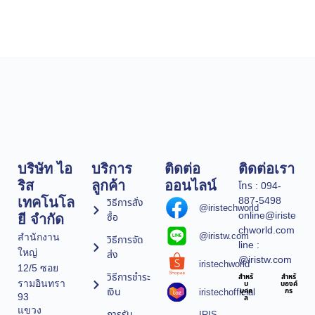
บริษัท ไอ
บริการ
ติดต่อ
ติดต่อเรา
ริส
ลูกค้า
ออนไลน์
โทร : 094-
887-5498
เทคโนโล
วิธีการสั่ง
@iristechworld
online@iriste
ซื้อ
ยี จำกัด
chworld.com
@iristw.com
สำนักงาน
วิธีการจัด
line :
ใหญ่
ส่ง
@iristw.com
iristechworld
12/5 ซอย
วิธีการชำระ
สำหรั
สำหรั
รามอินทรา
บ
บองค์
เงิน
iristechofficial
บุคค
กร
93
ล
แขวง
การรับ