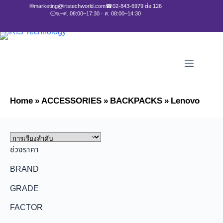
✉
marketing@iristechworld.com
☎
02-843-6979 ต่อ 126
🕘
จ.–ศ. 08:00–17:30 · ส. 08:00–14:30
Home
»
ACCESSORIES
»
BACKPACKS
»
Lenovo
ช่วงราคา
BRAND
GRADE
FACTOR