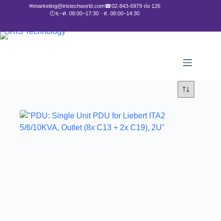
✉
marketing@iristechworld.com
☎
02-843-6979 ต่อ 126
🕘
จ.–ศ. 08:00–17:30 · ส. 08:00–14:30