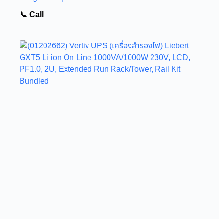
📞 Call