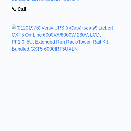
📞 Call