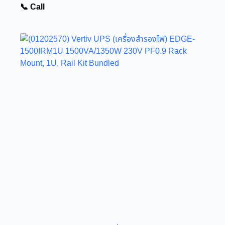
📞 Call