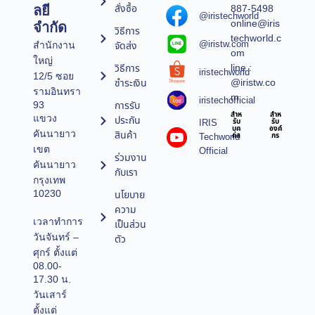
สั่งซื้อ
887-5498
ลยี
@iristechworld
online@iris
จำกัด
วิธีการ
techworld.c
@iristw.com
จัดส่ง
สำนักงาน
om
ใหญ่
line :
วิธีการ
iristechworld
12/5 ซอย
@iristw.co
ชำระเงิน
รามอินทรา
m
iristechofficial
การรับ
93
สำห
สำห
แขวง
ประกัน
IRIS
รับ
รับ
บุค
องค์
คันนายาว
สินค้า
Techworld
คล
กร
เขต
Official
ร่วมงาน
คันนายาว
กับเรา
กรุงเทพ
10230
นโยบาย
ความ
เวลาทำการ
เป็นส่วน
วันจันทร์ –
ตัว
ศุกร์ ตั้งแต่
08.00-
17.30 น.
วันเสาร์
ตั้งแต่