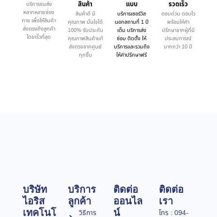
สินค้า
แบบ
รวดเร็ว
บริการขนส่ง
หลากหลายช่อง
สินค้าดี มี
บริการเซอร์วิส
ตอบด่วน ตอบไว
ทาง เพื่อให้สินค้า
คุณภาพ มั่นใจได้
นอกสถานที่ 1 ปี
พร้อมให้คำ
ส่งตรงถึงลูกค้า
100% รับประกัน
เต็ม บริการส่ง
ปรึกษาจากผู้ที่มี
โดยเร็วที่สุด
คุณภาพสินค้าแท้
ซ่อม ติดตั้ง ให้
ประสบการณ์
ส่งตรงจากศูนย์
บริการและรวมถึง
มากกว่า 10 ปี
ทุกชิ้น
ให้คำปรึกษาฟรี
บริษัท
บริการ
ติดต่อ
ติดต่อ
ไอริส
ลูกค้า
ออนไล
เรา
เทคโนโ
น์
วิธีการ
โทร : 094-