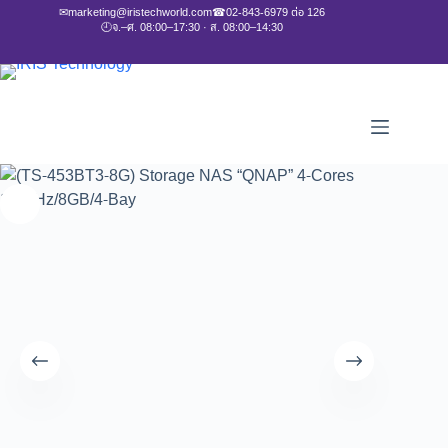
✉
marketing@iristechworld.com
☎
02-843-6979 ต่อ 126
🕘
จ.–ศ. 08:00–17:30 · ส. 08:00–14:30