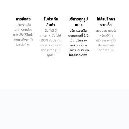
การจัดส่ง
รับประกัน
บริการทุกรูป
ให้คำบรึกษา
สินค้า
แบบ
รวดเร็ว
บริการขนส่ง
หลากหลายช่อง
สินค้าดี มี
บริการเซอร์วิส
ตอบด่วน ตอบไว
ทาง เพื่อให้สินค้า
คุณภาพ มั่นใจได้
นอกสถานที่ 1 ปี
พร้อมให้คำ
ส่งตรงถึงลูกค้า
100% รับประกัน
เต็ม บริการส่ง
ปรึกษาจากผู้ที่มี
โดยเร็วที่สุด
คุณภาพสินค้าแท้
ซ่อม ติดตั้ง ให้
ประสบการณ์
ส่งตรงจากศูนย์
บริการและรวมถึง
มากกว่า 10 ปี
ทุกชิ้น
ให้คำปรึกษาฟรี