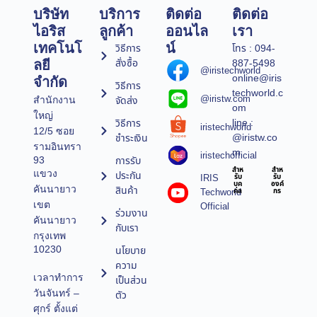
บริษัท
บริการ
ติดต่อ
ติดต่อ
ไอริส
ลูกค้า
ออนไล
เรา
เทคโนโ
น์
วิธีการ
โทร : 094-
สั่งซื้อ
887-5498
ลยี
@iristechworld
online@iris
จำกัด
วิธีการ
techworld.c
@iristw.com
จัดส่ง
สำนักงาน
om
ใหญ่
line :
วิธีการ
iristechworld
12/5 ซอย
@iristw.co
ชำระเงิน
รามอินทรา
m
iristechofficial
การรับ
93
สำห
สำห
แขวง
ประกัน
IRIS
รับ
รับ
บุค
องค์
คันนายาว
สินค้า
Techworld
คล
กร
เขต
Official
ร่วมงาน
คันนายาว
กับเรา
กรุงเทพ
10230
นโยบาย
ความ
เวลาทำการ
เป็นส่วน
วันจันทร์ –
ตัว
ศุกร์ ตั้งแต่