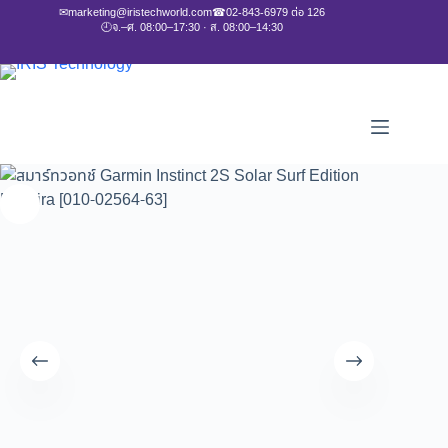
✉
marketing@iristechworld.com
☎
02-843-6979 ต่อ 126
🕘
จ.–ศ. 08:00–17:30 · ส. 08:00–14:30