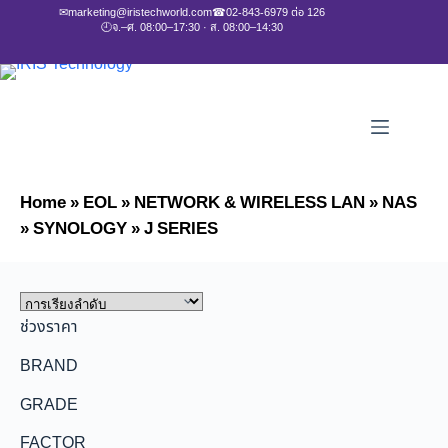
✉
marketing@iristechworld.com
☎
02-843-6979 ต่อ 126
🕘
จ.–ศ. 08:00–17:30 · ส. 08:00–14:30
Home
»
EOL
»
NETWORK & WIRELESS LAN
»
NAS
»
SYNOLOGY
»
J SERIES
ช่วงราคา
BRAND
GRADE
FACTOR