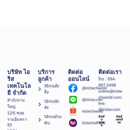
บริษัท ไอ
บริการ
ติดต่อ
ติดต่อเรา
ริส
ลูกค้า
ออนไลน์
โทร : 094-
887-5498
เทคโนโล
วิธีการสั่ง
@iristechworld
online@iriste
ซื้อ
ยี จำกัด
chworld.com
@iristw.com
สำนักงาน
วิธีการจัด
line :
ใหญ่
ส่ง
@iristw.com
iristechworld
12/5 ซอย
วิธีการชำระ
สำหรั
สำหรั
รามอินทรา
บ
บองค์
เงิน
iristechofficial
บุคค
กร
93
ล