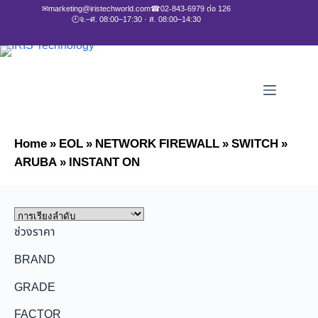
✉
marketing@iristechworld.com
☎
02-843-6979 ต่อ 126
🕘
จ.–ศ. 08:00–17:30 · ส. 08:00–14:30
Home
»
EOL
»
NETWORK FIREWALL
»
SWITCH
»
ARUBA
»
INSTANT ON
ช่วงราคา
BRAND
GRADE
FACTOR