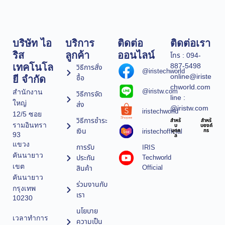
บริษัท ไอ
บริการ
ติดต่อ
ติดต่อเรา
ริส
ลูกค้า
ออนไลน์
โทร : 094-
887-5498
เทคโนโล
วิธีการสั่ง
@iristechworld
online@iriste
ซื้อ
ยี จำกัด
chworld.com
@iristw.com
สำนักงาน
วิธีการจัด
line :
ใหญ่
ส่ง
@iristw.com
iristechworld
12/5 ซอย
วิธีการชำระ
สำหรั
สำหรั
รามอินทรา
บ
บองค์
เงิน
iristechofficial
บุคค
กร
93
ล
แขวง
การรับ
IRIS
คันนายาว
ประกัน
Techworld
เขต
Official
สินค้า
คันนายาว
ร่วมงานกับ
กรุงเทพ
เรา
10230
นโยบาย
เวลาทำการ
ความเป็น