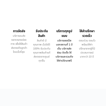
การจัดส่ง
รับประกัน
บริการทุกรูป
ให้คำบรึกษา
สินค้า
แบบ
รวดเร็ว
บริการขนส่ง
หลากหลายช่อง
สินค้าดี มี
บริการเซอร์วิส
ตอบด่วน ตอบไว
ทาง เพื่อให้สินค้า
คุณภาพ มั่นใจได้
นอกสถานที่ 1 ปี
พร้อมให้คำ
ส่งตรงถึงลูกค้า
100% รับประกัน
เต็ม บริการส่ง
ปรึกษาจากผู้ที่มี
โดยเร็วที่สุด
คุณภาพสินค้าแท้
ซ่อม ติดตั้ง ให้
ประสบการณ์
ส่งตรงจากศูนย์
บริการและรวมถึง
มากกว่า 10 ปี
ทุกชิ้น
ให้คำปรึกษาฟรี