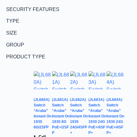
SECURITY FEATURES
TYPE
SIZE
GROUP
PRODUCT TYPE
(JL680A)
(JL681A)
(JL682A)
(JL683A)
(JL684A)
Switch
Switch
Switch
Switch
Switch
“Aruba”
“Aruba”
“Aruba”
“Aruba”
“Aruba”
Instant On
Instant On
Instant On
Instant On
Instant On
1930
1930 8G
1930
1930 24G
1930 24G
8G/2SFP
PoE+/2SF
24G/4SFP
PoE+/4SF
PoE+/4SF
P
+
P+
P+