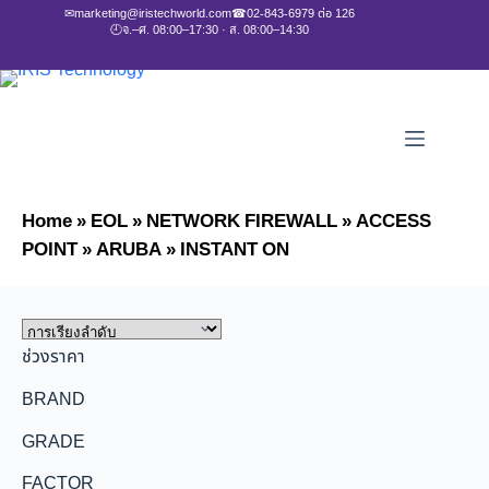
✉
marketing@iristechworld.com
☎
02-843-6979 ต่อ 126
🕘
จ.–ศ. 08:00–17:30 · ส. 08:00–14:30
Home
»
EOL
»
NETWORK FIREWALL
»
ACCESS
POINT
»
ARUBA
»
INSTANT ON
ช่วงราคา
BRAND
GRADE
FACTOR