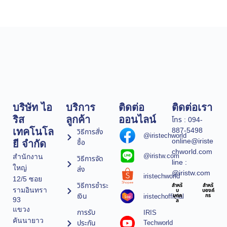
บริษัท ไอ
บริการ
ติดต่อ
ติดต่อเรา
ริส
ลูกค้า
ออนไลน์
โทร : 094-
887-5498
เทคโนโล
วิธีการสั่ง
@iristechworld
online@iriste
ซื้อ
ยี จำกัด
chworld.com
@iristw.com
สำนักงาน
วิธีการจัด
line :
ใหญ่
ส่ง
@iristw.com
iristechworld
12/5 ซอย
วิธีการชำระ
สำหรั
สำหรั
รามอินทรา
บ
บองค์
เงิน
iristechofficial
บุคค
กร
93
ล
แขวง
การรับ
IRIS
คันนายาว
ประกัน
Techworld