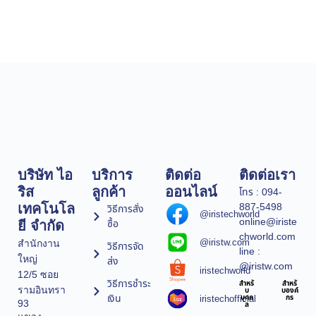
บริษัท ไอ
บริการ
ติดต่อ
ติดต่อเรา
ริส
ลูกค้า
ออนไลน์
โทร : 094-
887-5498
เทคโนโล
วิธีการสั่ง
@iristechworld
online@iriste
ซื้อ
ยี จำกัด
chworld.com
@iristw.com
สำนักงาน
วิธีการจัด
line :
ใหญ่
ส่ง
@iristw.com
iristechworld
12/5 ซอย
วิธีการชำระ
สำหรั
สำหรั
รามอินทรา
บ
บองค์
เงิน
iristechofficial
บุคค
กร
93
ล