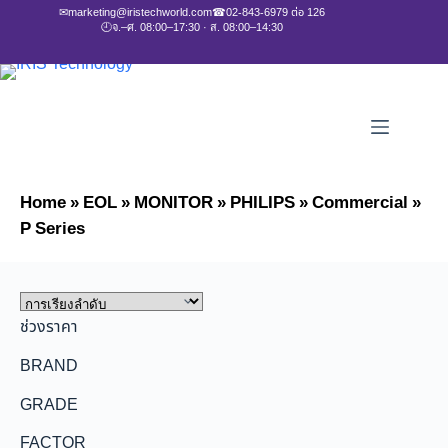
✉
marketing@iristechworld.com
☎
02-843-6979 ต่อ 126
🕘
จ.–ศ. 08:00–17:30 · ส. 08:00–14:30
Home
»
EOL
»
MONITOR
»
PHILIPS
»
Commercial
»
P Series
ช่วงราคา
BRAND
GRADE
FACTOR