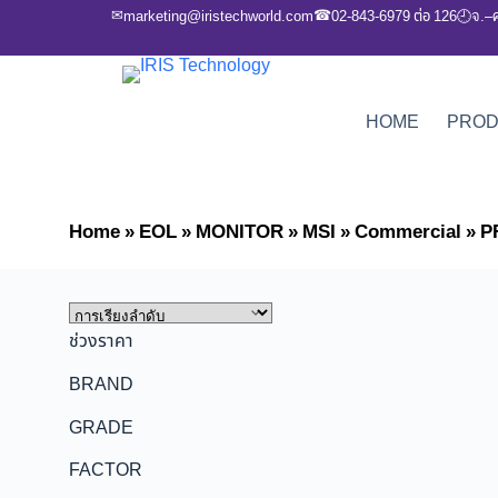
✉
☎
marketing@iristechworld.com
02-843-6979 ต่อ 126
จ.–
🕘
HOME
PRO
Home
»
EOL
»
MONITOR
»
MSI
»
Commercial
»
P
ช่วงราคา
BRAND
GRADE
FACTOR