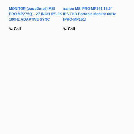
MONITOR (จอมอนิเตอร์) MSI
จอคอม MSI PRO MP161 15.6″
PRO MP275Q – 27 INCH IPS 2K
IPS FHD Portable Monitor 60Hz
100Hz ADAPTIVE SYNC
[PRO-MP161]
📞 Call
📞 Call