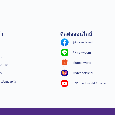
้า
ติดต่อออนไลน์
@iristechworld
@iristw.com
ิน
iristechworld
สินค้า
iristechofficial
รา
ป็นส่วนตัว
IRIS Techworld Official