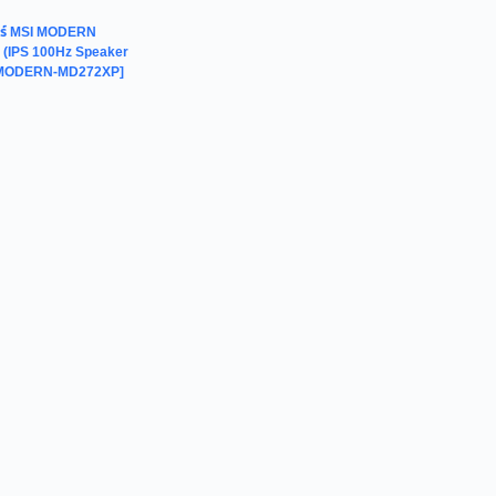
อร์ MSI MODERN
(IPS 100Hz Speaker
[MODERN-MD272XP]