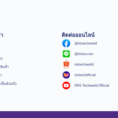
้า
ติดต่อออนไลน์
@iristechworld
@iristw.com
ิน
iristechworld
สินค้า
iristechofficial
รา
ป็นส่วนตัว
IRIS Techworld Official