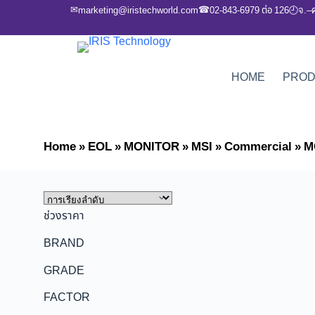
✉
☎
marketing@iristechworld.com
02-843-6979 ต่อ 126
จ.–
🕘
HOME
PRO
Home
»
EOL
»
MONITOR
»
MSI
»
Commercial
»
M
ช่วงราคา
BRAND
GRADE
FACTOR