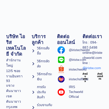
บริษัท ไอ
บริการ
ติดต่อ
ติดต่อเรา
ริส
ลูกค้า
ออนไลน์
โทร : 094-
887-5498
เทคโนโล
วิธีการสั่ง
@iristechworld
online@iriste
ซื้อ
ยี จำกัด
chworld.com
@iristw.com
สำนักงาน
วิธีการจัด
line :
ใหญ่
ส่ง
@iristw.com
iristechworld
12/5 ซอย
วิธีการชำระ
สำหรั
สำหรั
รามอินทรา
บ
บองค์
เงิน
iristechofficial
บุคค
กร
93
ล
แขวง
การรับ
IRIS
คันนายาว
ประกัน
Techworld
เขต
Official
สินค้า
คันนายาว
ร่วมงานกับ
กรุงเทพ