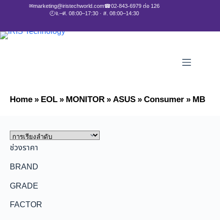
✉
marketing@iristechworld.com
☎
02-843-6979 ต่อ 126
🕘
จ.–ศ. 08:00–17:30 · ส. 08:00–14:30
Home
»
EOL
»
MONITOR
»
ASUS
»
Consumer
»
MB
ช่วงราคา
BRAND
GRADE
FACTOR