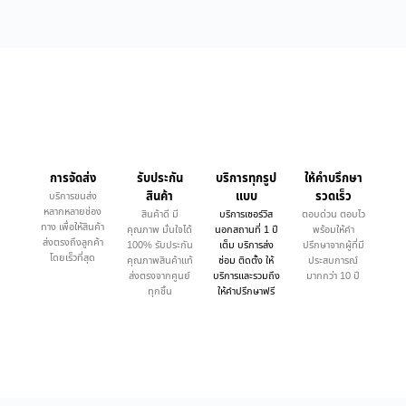
การจัดส่ง
รับประกัน
บริการทุกรูป
ให้คำบรึกษา
สินค้า
แบบ
รวดเร็ว
บริการขนส่ง
หลากหลายช่อง
สินค้าดี มี
บริการเซอร์วิส
ตอบด่วน ตอบไว
ทาง เพื่อให้สินค้า
คุณภาพ มั่นใจได้
นอกสถานที่ 1 ปี
พร้อมให้คำ
ส่งตรงถึงลูกค้า
100% รับประกัน
เต็ม บริการส่ง
ปรึกษาจากผู้ที่มี
โดยเร็วที่สุด
คุณภาพสินค้าแท้
ซ่อม ติดตั้ง ให้
ประสบการณ์
ส่งตรงจากศูนย์
บริการและรวมถึง
มากกว่า 10 ปี
ทุกชิ้น
ให้คำปรึกษาฟรี