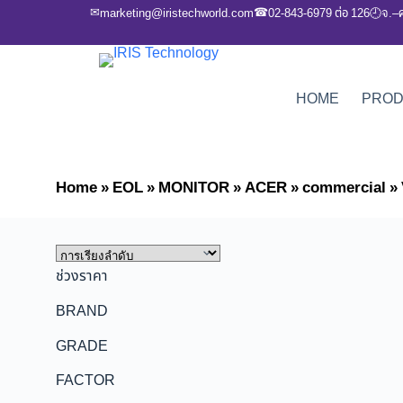
✉
☎
marketing@iristechworld.com
02-843-6979 ต่อ 126
จ.–
🕘
HOME
PRO
Home
»
EOL
»
MONITOR
»
ACER
»
commercial
»
ช่วงราคา
BRAND
GRADE
FACTOR